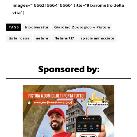
images=”16662,16664,16666″ title=”Il barometro della
vita”]
TAGS
biodiversità
Giardino Zoologico - Pistoia
lista rossa
natura
Naturart17
specie minacciate
Sponsored by: