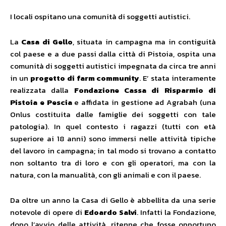
I locali ospitano una comunità di soggetti autistici.
La
Casa di Gello
, situata in campagna ma in contiguità
col paese e a due passi dalla città di Pistoia, ospita una
comunità di soggetti autistici impegnata da circa tre anni
in un
progetto di farm community
. E’ stata interamente
realizzata dalla
Fondazione Cassa di Risparmio di
Pistoia e Pescia
e affidata in gestione ad Agrabah (una
Onlus costituita dalle famiglie dei soggetti con tale
patologia). In quel contesto i ragazzi (tutti con età
superiore ai 18 anni) sono immersi nelle attività tipiche
del lavoro in campagna; in tal modo si trovano a contatto
non soltanto tra di loro e con gli operatori, ma con la
natura, con la manualità, con gli animali e con il paese.
Da oltre un anno la Casa di Gello è abbellita da una serie
notevole di opere di
Edoardo Salvi
. Infatti la Fondazione,
dopo l’avvio delle attività, ritenne che fosse opportuno