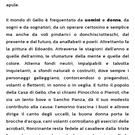
apule.
Il mondo di Gello è frequentato da
uomini
e
donne
, da
sogni e da sognatori, da un operare certosino e semplice
ma anche da voli pindarici o donchisciotteschi, dal
presente e dal futuro, da analfabeti e poeti. Altrettanto fa
la pittura di Edoardo. Attraversa le stagioni dell’anno e
quelle dell’animo, le sfumature della mente e quelle del
colore. Alterna fondi neutri, impalpabili e talvolta
inquietanti, a sfondi naturali o costruiti; dove sempre i
personaggi galleggiano, contorcendosi o piegandosi,
volanti o flettenti, in sonno o in veglia. E tutto il popolo
della Casa di Gello, che si chiami Pinocchio o Pierrot, che
sia un lento bove o Sancho Panza, dà il suo modesto
contributo alla causa: l’amorino trascina i buoi e altrove
dirige il canto degli uccelli, la buona donna porta le
brocche d’acqua, cani volanti controllano gli esercizi delle
acrobati, Ronzinante resta fedele al cavaliere dalla triste