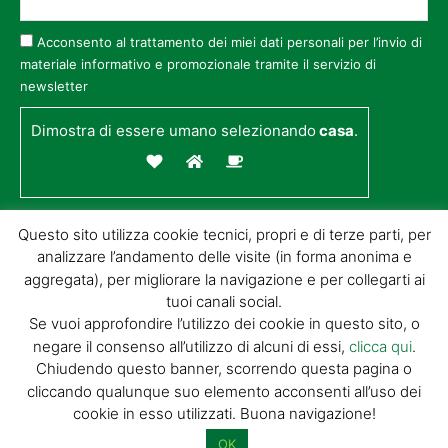
Acconsento al trattamento dei miei dati personali per l’invio di
materiale informativo e promozionale tramite il servizio di
newsletter
Dimostra di essere umano selezionando
casa
.
Questo sito utilizza cookie tecnici, propri e di terze parti, per
analizzare l’andamento delle visite (in forma anonima e
aggregata), per migliorare la navigazione e per collegarti ai
tuoi canali social.
Se vuoi approfondire l’utilizzo dei cookie in questo sito, o
negare il consenso all’utilizzo di alcuni di essi,
clicca qui
.
© GIORGIO TESI EDITRICE S.R.L. | P.IVA
Chiudendo questo banner, scorrendo questa pagina o
01732650476 | VIA DI BADIA 14 – 51100 LOC.
cliccando qualunque suo elemento acconsenti all’uso dei
BOTTEGONE (PISTOIA) |
POWERED BY
ALLYMIND
cookie in esso utilizzati. Buona navigazione!
Privacy Policy
|
Cookie Policy
|
Condizioni
di vendita
|
Site Map
OK