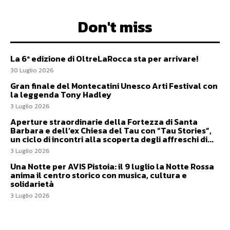
Don't miss
La 6ª edizione di OltreLaRocca sta per arrivare!
30 Luglio 2026
Gran finale del Montecatini Unesco Arti Festival con
la leggenda Tony Hadley
3 Luglio 2026
Aperture straordinarie della Fortezza di Santa
Barbara e dell’ex Chiesa del Tau con “Tau Stories”,
un ciclo di incontri alla scoperta degli affreschi di...
3 Luglio 2026
Una Notte per AVIS Pistoia: il 9 luglio la Notte Rossa
anima il centro storico con musica, cultura e
solidarietà
3 Luglio 2026