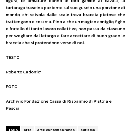
figura, le armature danno le loro gambe ai cavalli, la
tartaruga trascina paziente sul suo guscio una porzione di
mondo, chi scivola dalle scale trova braccia pietose che
trattengono e così via. Fino a che un magico coniglio, figlio
e fratello di tanto lavoro collettivo, non passa da ciascuno
per svegliare dal letargo e fare accettare di buon grado le
braccia che si protendono verso di noi.
TESTO
Roberto Cadonici
FOTO
Archivio Fondazione Cassa di Risparmio di Pistoia e
Pescia
TAGS
arte
arte contemporanea
autismo