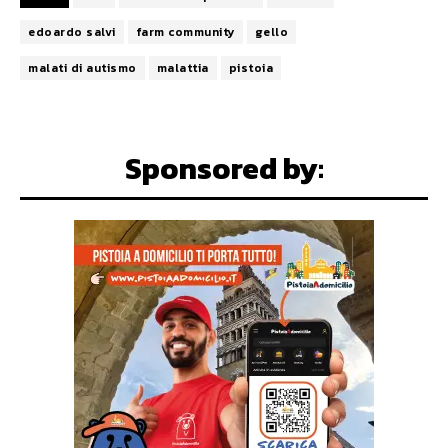
edoardo salvi
farm community
gello
malati di autismo
malattia
pistoia
Sponsored by: