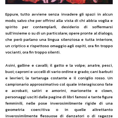
Eppure, tutto avviene senza invadere gli spazi in alcun
modo, salvo che per offrirsi alla vista di chi abbia voglia e
spirito per contemplarli, desiderio di soffermarsi
sull’insieme o su di un particolare; opere pronte al dialogo,
che però parlano una lingua silenziosa e tutta interiore,
un criptico e rispettoso omaggio agli ospiti, ora fin troppo
vocianti, ora fin troppo silenti.
Asini, galline e cavalli; il gatto e la volpe; anatre, pesci,
buoi; caproni e uccelli di vario ordine e grado; cani barbuti
e levrieri; la tartaruga costante e il coniglio rosso. Un
campionario approssimativo col quale interagiscono fate
e acrobati, satiri e amorini, marionette e clown,
personaggi usciti dalle pagine di libri famosi e tante figure
femminili, nelle pose inverosimilmente rigide di una
geometria coercitiva o in quelle altrettanto
inverosimilmente flessuose di danzatori o di ragazze