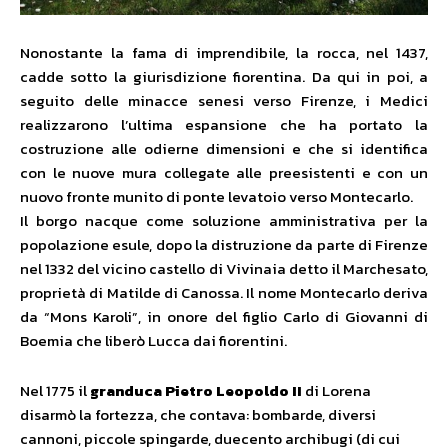
Nonostante la fama di imprendibile, la rocca, nel 1437,
cadde sotto la giurisdizione fiorentina. Da qui in poi, a
seguito delle minacce senesi verso Firenze, i Medici
realizzarono l’ultima espansione che ha portato la
costruzione alle odierne dimensioni e che si identifica
con le nuove mura collegate alle preesistenti e con un
nuovo fronte munito di ponte levatoio verso Montecarlo.
Il borgo nacque come soluzione amministrativa per la
popolazione esule, dopo la distruzione da parte di Firenze
nel 1332 del vicino castello di Vivinaia detto il Marchesato,
proprietà di Matilde di Canossa. Il nome Montecarlo deriva
da “Mons Karoli”, in onore del figlio Carlo di Giovanni di
Boemia che liberò Lucca dai fiorentini.
Nel 1775 il
granduca Pietro Leopoldo II
di Lorena
disarmò la fortezza, che contava: bombarde, diversi
cannoni, piccole spingarde, duecento archibugi (di cui