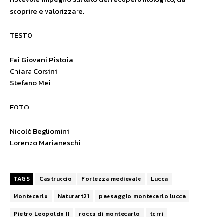
scoprire e valorizzare.
TESTO
Fai Giovani Pistoia
Chiara Corsini
Stefano Mei
FOTO
Nicolò Begliomini
Lorenzo Marianeschi
TAGS
Castruccio
Fortezza medievale
Lucca
Montecarlo
Naturart21
paesaggio montecarlo lucca
Pietro Leopoldo II
rocca di montecarlo
torri