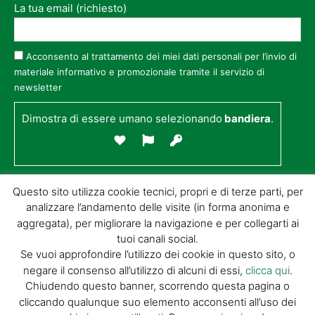
La tua email (richiesto)
Acconsento al trattamento dei miei dati personali per l’invio di
materiale informativo e promozionale tramite il servizio di
newsletter
Dimostra di essere umano selezionando
bandiera
.
Questo sito utilizza cookie tecnici, propri e di terze parti, per
analizzare l’andamento delle visite (in forma anonima e
aggregata), per migliorare la navigazione e per collegarti ai
tuoi canali social.
Se vuoi approfondire l’utilizzo dei cookie in questo sito, o
negare il consenso all’utilizzo di alcuni di essi,
clicca qui
.
© GIORGIO TESI EDITRICE S.R.L. | P.IVA
Chiudendo questo banner, scorrendo questa pagina o
01732650476 | VIA DI BADIA 14 – 51100 LOC.
cliccando qualunque suo elemento acconsenti all’uso dei
BOTTEGONE (PISTOIA) |
POWERED BY