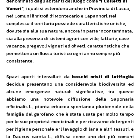
denominato dagli abitanti del luogo come
“I Colletti di
Veneri”
, i quali si estendono anche in Provincia di Lucca,
nei Comuni limitrofi di Montecarlo e Capannori. Nel
complesso il territorio possiede caratteristiche uniche,
dovute sia alla sua natura, ancora in parte incontaminata,
sia alla presenza di sistemi agrari con ville, fattorie, case
vacanze, pregevoli vigneti ed oliveti, caratteristiche che
permettono un flusso turistico ogni anno sempre più
consistente.
Spazi aperti intervallati da
boschi misti di latifoglie
decidue presentano una considerevole biodiversità ed
alcune emergenze naturali significative, tra queste
abbiamo una notevole diffusione della Saponaria
officinalis L., pianta erbacea spontanea pluriennale della
famiglia del garofano, che è stata usata per molto tempo
per le sue proprietà medicinali e per ricavarne detergenti
per l’igiene personale e il lavaggio di lana e altri tessuti, e
la Daucus carota L., diffusa come uno dei più comuni