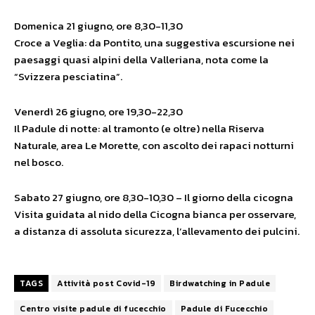
Domenica 21 giugno, ore 8,30-11,30
Croce a Veglia: da Pontito, una suggestiva escursione nei
paesaggi quasi alpini della Valleriana, nota come la
“Svizzera pesciatina”.
Venerdì 26 giugno, ore 19,30-22,30
Il Padule di notte: al tramonto (e oltre) nella Riserva
Naturale, area Le Morette, con ascolto dei rapaci notturni
nel bosco.
Sabato 27 giugno, ore 8,30-10,30 – Il giorno della cicogna
Visita guidata al nido della Cicogna bianca per osservare,
a distanza di assoluta sicurezza, l’allevamento dei pulcini.
TAGS
Attività post Covid-19
Birdwatching in Padule
Centro visite padule di fucecchio
Padule di Fucecchio