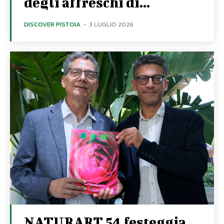
degli affreschi di...
DISCOVER PISTOIA
-
3 LUGLIO 2026
NATURART 54 festeggia