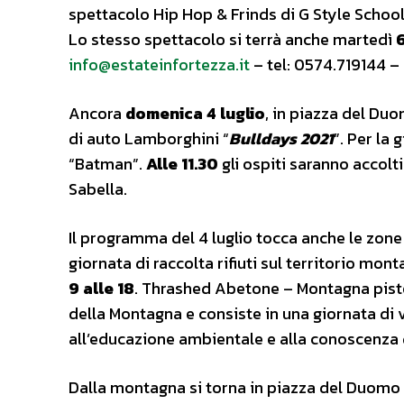
spettacolo Hip Hop & Frinds di G Style Schoo
Lo stesso spettacolo si terrà anche martedì
6
info@estateinfortezza.it
– tel: 0574.719144 
Ancora
domenica 4 luglio
, in piazza del Duo
di auto Lamborghini “
Bulldays 2021
”. Per la
“Batman”.
Alle 11.30
gli ospiti saranno accolt
Sabella.
Il programma del 4 luglio tocca anche le zo
giornata di raccolta rifiuti sul territorio mo
9 alle 18
. Thrashed Abetone – Montagna pisto
della Montagna e consiste in una giornata di v
all’educazione ambientale e alla conoscenza d
Dalla montagna si torna in piazza del Duom