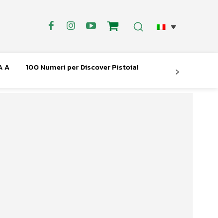
A A
100 Numeri per Discover Pistoia!