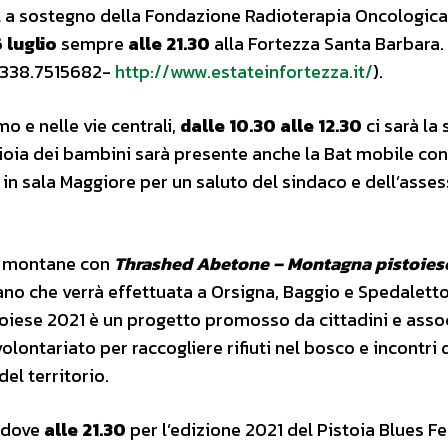
l a sostegno della Fondazione Radioterapia Oncologica
 luglio
sempre
alle 21.30
alla Fortezza Santa Barbara. 
– 338.7515682-
http://www.estateinfortezza.it/
).
mo e nelle vie centrali,
dalle 10.30 alle 12.30
ci sarà la 
 gioia dei bambini sarà presente anche la Bat mobile con
i in sala Maggiore per un saluto del sindaco e dell’asse
ne montane con
Thrashed Abetone – Montagna pistoiese
ntano che verrà effettuata a Orsigna, Baggio e Spedalett
iese 2021 è un progetto promosso da cittadini e asso
olontariato per raccogliere rifiuti nel bosco e incontri 
el territorio.
o dove
alle 21.30
per l’edizione 2021 del Pistoia Blues Fe