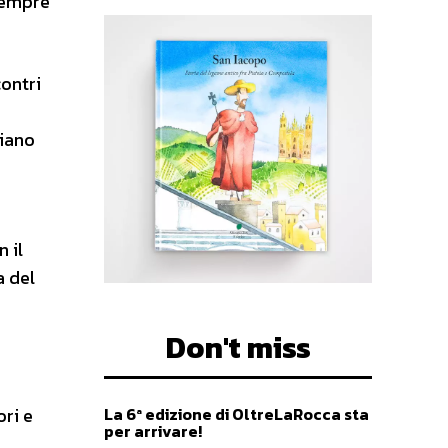
 sempre
contri
liano
n il
a del
Don't miss
ori e
La 6ª edizione di OltreLaRocca sta
per arrivare!