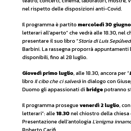
teatro, concerti, cinema, laboratori, mostre, v
nel rispetto delle disposizioni anti-Covid.
Il programma è partito
mercoledì 30 giugno
letterari all’aperto” che vedrà alle 18.30, nel
presentare il suo libro “
Storia di Luis Sepúlved
Barbini. La rassegna proporrà appuntamenti le
disponibili, fino al 28 luglio.
Giovedì primo luglio
, alle 18.30, ancora per “
libro
Il cibo che ci salverà
in dialogo con Giuse
Duomo gli appassionati di
bridge
potranno sf
Il programma prosegue
venerdì 2 luglio
, co
letterari”: alle
18.30
nel chiostro della chiesa
Presentazione dell’antologia
L’enigma innamo
Roberto Carifi.