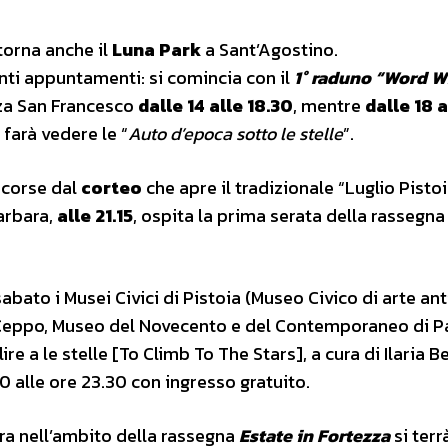
torna anche il
Luna Park
a Sant’Agostino.
ti appuntamenti: si comincia con il
1° raduno “Word W
azza San Francesco
dalle 14 alle 18.30
, mentre
dalle 18 a
 farà vedere le “
Auto d’epoca sotto le stelle
”.
rcorse dal
corteo
che apre il tradizionale “Luglio Pisto
arbara,
alle 21.15
, ospita la prima serata della rassegna
 sabato i Musei Civici di Pistoia (Museo Civico di arte ant
Ceppo, Museo del Novecento e del Contemporaneo di P
re a le stelle [To Climb To The Stars], a cura di Ilaria B
0 alle ore 23.30 con ingresso gratuito.
ra nell’ambito della rassegna
Estate in Fortezza
si terr