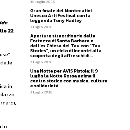
30 Luglio 2026
Gran finale del Montecatini
Unesco Arti Festival con la
leggenda Tony Hadley
ide
3 Luglio 2026
lle 22
Aperture straordinarie della
Fortezza di Santa Barbara e
dell’ex Chiesa del Tau con “Tau
Stories”, un ciclo di incontri alla
iese”
scoperta degli affreschi di...
 delle
3 Luglio 2026
Una Notte per AVIS Pistoia: il 9
luglio la Notte Rossa anima il
centro storico con musica, cultura
e solidarietà
ica in
3 Luglio 2026
alazzo
ernardi,
à lo