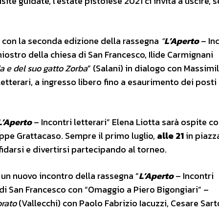
isite guidate, l’estate pistoiese 2021 ci invita a uscire,
con la seconda edizione della rassegna
“
L’Aperto
– In
 chiostro della chiesa di San Francesco, Ilide Carmignani
a e del suo gatto Zorba
” (Salani) in dialogo con Massimi
tterari, a ingresso libero fino a esaurimento dei posti
L’Aperto
– Incontri letterari” Elena Liotta sarà ospite co
ppe Grattacaso. Sempre il primo luglio,
alle 21
in piazz
idarsi e divertirsi partecipando al torneo.
n un nuovo incontro della rassegna “
L’Aperto
– Incontri
 di San Francesco con “Omaggio a Piero Bigongiari” –
rato
(Vallecchi) con Paolo Fabrizio Iacuzzi, Cesare Sart