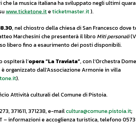
i che la musica italiana ha sviluppato negli ultimi quara
 su
www.ticketone.it
e
ticketmaster.it
).
18.30
, nel chiostro della chiesa di San Francesco dove t
atteo Marchesini che presenterà il libro
Miti personali
(V
so libero fino a esaurimento dei posti disponibili.
 ospiterà l’
opera “La Traviata”
, con l’Orchestra Dom
o è organizzato dall’Associazione Armonie in villa
tone.it
).
ficio Attività culturali del Comune di Pistoia.
273, 371611, 371238, e-mail
cultura@comune.pistoia.it
;
 – informazioni e accoglienza turistica, telefono 0573