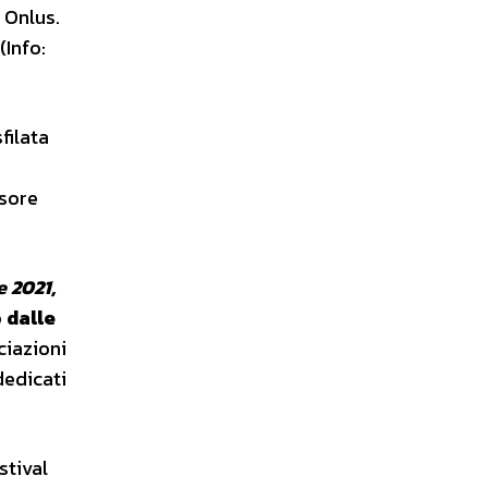
 Onlus.
(Info:
sfilata
ssore
 2021,
o
dalle
ciazioni
dedicati
stival