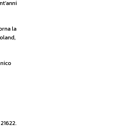
nt’anni
orna la
oland,
enico
 21622.