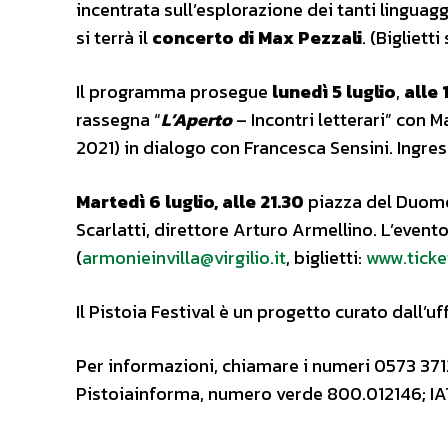
incentrata sull’esplorazione dei tanti linguagg
si terrà il
concerto di Max Pezzali
. (Biglietti
Il programma prosegue
lunedì 5 luglio
,
alle 
rassegna “
L’Aperto
– Incontri letterari” con M
2021) in dialogo con Francesca Sensini. Ingres
Martedì 6 luglio,
alle 21.30
piazza del Duomo
Scarlatti, direttore Arturo Armellino. L’event
(
armonieinvilla@virgilio.it
, biglietti:
www.ticke
Il Pistoia Festival è un progetto curato dall’uf
Per informazioni, chiamare i numeri 0573 371
Pistoiainforma, numero verde 800.012146; IAT