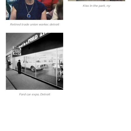
Kiss in the park, ny
Retired trade union worker, detroit
Ford car expo, Detroit