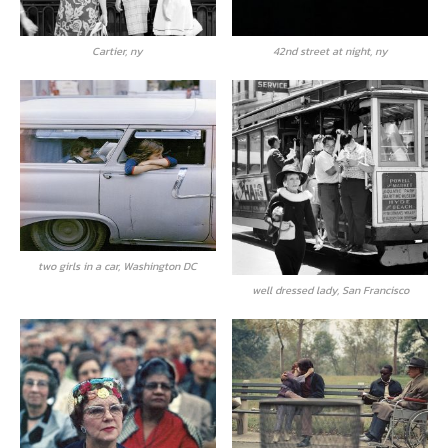
Cartier, ny
42nd street at night, ny
two girls in a car, Washington DC
well dressed lady, San Francisco