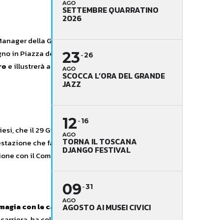
AGO
SETTEMBRE QUARRATINO
2026
Manager della Giorgio Tesi Group,
ugno in Piazza del Duomo,
23
26
ro
e illustrerà ai presenti il
AGO
SCOCCA L’ORA DEL GRANDE
JAZZ
12
16
iesi, che il 29 Giugno suonerà
AGO
TORNA IL TOSCANA
estazione che fa parte del
DJANGO FESTIVAL
one con il Comune di Pistoia.
09
31
AGO
 magia con le carte da gioco
, che il
AGOSTO AI MUSEI CIVICI
a carriera, ha collaborato con