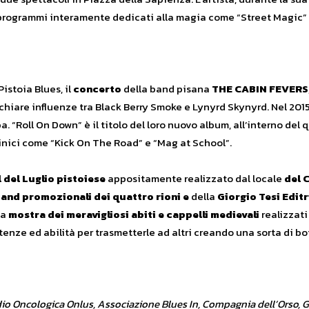
 programmi interamente dedicati alla magia come “Street Magic”
istoia Blues, il
concerto
della band pisana
THE CABIN FEVERS
 chiare influenze tra Black Berry Smoke e Lynyrd Skynyrd. Nel 2015
 “Roll On Down” è il titolo del loro nuovo album, all’interno del 
linici come “Kick On The Road” e “Mag at School”.
 del Luglio pistoiese
appositamente realizzato dal locale
del 
and promozionali dei quattro rioni
e
della
Giorgio Tesi Editr
la
mostra dei meravigliosi abiti e cappelli medievali
realizzati
enze ed abilità per trasmetterle ad altri creando una sorta di b
o Oncologica Onlus, Associazione Blues In, Compagnia dell’Orso, Gi