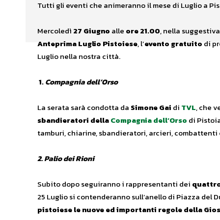
Tutti gli eventi che animeranno il mese di Luglio a Pist
Mercoledì
27 Giugno
alle
ore 21.00
, nella suggestiv
Anteprima Luglio Pistoiese
, l’
evento gratuito
di pr
Luglio nella nostra città.
1.
Compagnia dell’Orso
La serata sarà condotta da
Simone Gai
di
TVL
, che v
sbandieratori della
Compagnia dell’Orso
di Pistoi
tamburi, chiarine, sbandieratori, arcieri, combattenti
2. Palio dei Rioni
Subito dopo seguiranno i rappresentanti dei
quattro
25 Luglio si contenderanno sull’anello di Piazza del Du
pistoiese le nuove ed importanti regole della Gio