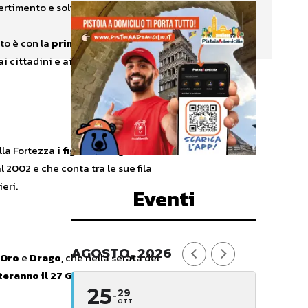
vertimento e solidarietà.
to è con la
prima edizione di
cittadini e ai turisti il mese di
lla Fortezza i
figuranti e
gli
 2002 e che conta tra le sue fila
eri.
Eventi
AGOSTO, 2026
’Oro
e
Drago
, che nella serata del
eranno il 27 Giugno al pubblico
25
29
OTT