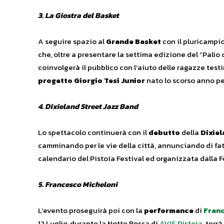
3. La Giostra del Basket
A seguire spazio al
Grande Basket
con il pluricampi
che, oltre a presentare la settima edizione del “Palio
coinvolgerà il pubblico con l’aiuto delle ragazze tes
progetto Giorgio Tesi Junior
nato lo scorso anno pe
4. Dixieland Street Jazz Band
Lo spettacolo continuerà con il
debutto
della
Dixiel
camminando per le vie della città, annunciando di fat
calendario del Pistoia Festival ed organizzata dalla
5. Francesco Micheloni
L’evento proseguirà poi con la
performance
di
Franc
12 Luglio, durante la Notte Rossa di
AVIS Pistoia
, terr