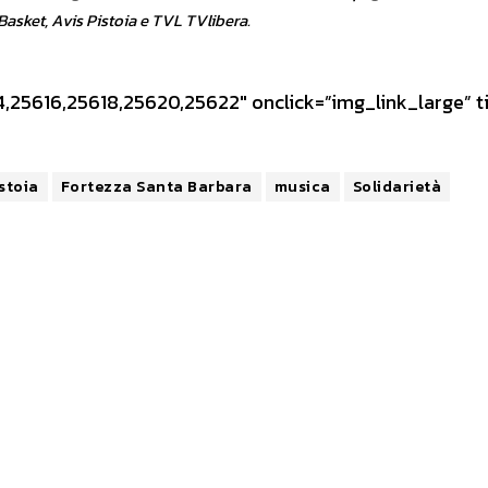
Basket, Avis Pistoia e TVL TVlibera.
,25616,25618,25620,25622″ onclick=”img_link_large” t
stoia
Fortezza Santa Barbara
musica
Solidarietà