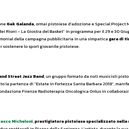
one
Gek Galanda
, ormai pistoiese d’adozione e Special Project 
 dei Rioni – La Giostra del Basket” in programma per il 29 e 30 Gi
timonial della campagna pubblicitaria in una simpatica
gara di ti
r sostenere lo sport giovanile pistoiese.
and Street Jazz Band
, un gruppo formato da noti musicisti pisto
to la partenza di “Estate in Fortezza Santa Barbara 2018”, manif
 Fondazione Firenze Radioterapia Oncologica Onlus in collaborazi
esco Micheloni
,
prestigiatore pistoiese specializzato nella
à due spettacoli in Piazza della Sapienza. L’artista, durante la su