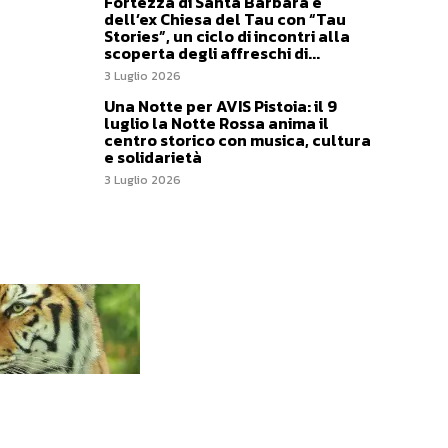
Fortezza di Santa Barbara e
dell’ex Chiesa del Tau con “Tau
Stories”, un ciclo di incontri alla
scoperta degli affreschi di...
3 Luglio 2026
Una Notte per AVIS Pistoia: il 9
luglio la Notte Rossa anima il
centro storico con musica, cultura
e solidarietà
3 Luglio 2026