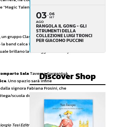
 e “Magic Talent Show” su TVL.
03
06
SET
AGO
RANGOLA IL GONG - GLI
STRUMENTI DELLA
COLLEZIONE LUIGI TRONCI
, un gruppo Classic Rock melodico
PER GIACOMO PUCCINI
 la band calca il main stage del
quale brillano la bluseggiante “Carry
Discover Shop
Comparto Sala
Taverna Gargantuà
ice
. Uno spazio sarà infine
 dalla signora Fabiana Frosini, che
ottega/scuola del Costume.
orgio Tesi Editrice, Comitato