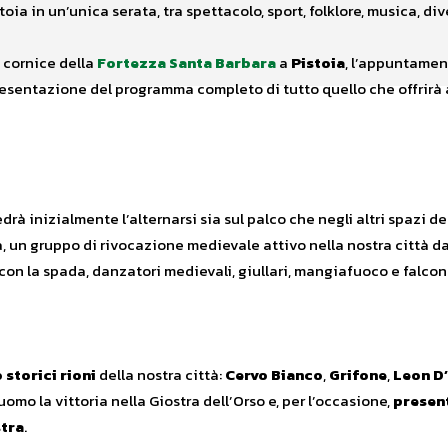
oia in un’unica serata, tra spettacolo, sport, folklore, musica, di
a cornice della
Fortezza Santa Barbara
a
Pistoia
, l’appuntamen
esentazione del programma completo di tutto quello che offrirà ai 
edrà inizialmente l’alternarsi sia sul palco che negli altri spazi de
a, un gruppo di rivocazione medievale attivo nella nostra città dal
 con la spada, danzatori medievali, giullari, mangiafuoco e falconi
 storici rioni
della nostra città:
Cervo Bianco
,
Grifone
,
Leon D
omo la vittoria nella Giostra dell’Orso e, per l’occasione,
present
stra
.