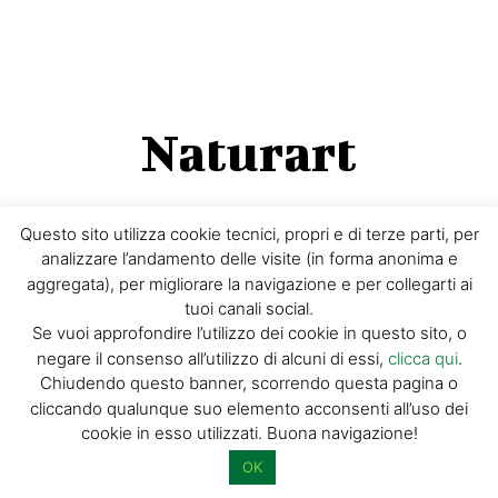
Naturart
Questo sito utilizza cookie tecnici, propri e di terze parti, per
NATURART
analizzare l’andamento delle visite (in forma anonima e
aggregata), per migliorare la navigazione e per collegarti ai
tuoi canali social.
Pubblicazione di punta della Giorgio Tesi Editrice è
Se vuoi approfondire l’utilizzo dei cookie in questo sito, o
la rivista quadrimestrale gratuita
NATURART
, edita in
negare il consenso all’utilizzo di alcuni di essi,
clicca qui
.
italiano e inglese dal 2010 con l’intento di valorizzare in
Chiudendo questo banner, scorrendo questa pagina o
Italia e all’estero le eccellenze e i tesori custoditi
cliccando qualunque suo elemento acconsenti all’uso dei
da Pistoia e dalla sua provincia.
cookie in esso utilizzati. Buona navigazione!
OK