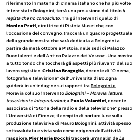
riferimento in materia di cinema italiano che ha più volte
intervistato Bolognini, terrà una prolusione dal titolo
Il
regista che ho conosciuto
. Tra gli interventi quello di
Monica Preti
, direttrice di Pistoia Musei che, con
l’occasione del convegno, traccerà un quadro progettuale
della grande mostra che sarà dedicata a Bolognini a
partire da metà ottobre a Pistoia, nelle sedi di Palazzo
Buontalenti e dell’Antico Palazzo dei Vescovi. Una mostra
a tutto tondo che toccherà gli aspetti più rilevanti del suo
lavoro registico.
Cristina Bragaglia
, docente di “Cinema,
fotografia e televisione” dell’Università di Bologna
guiderà in un’indagine sui rapporti tra
Bolognini e
Moravia
col suo intervento
Bolognini – Moravia: letture,
trascrizioni e interpretazioni
; a
Paola Valentini
, docente
associata di “Storia della radio e della televisione” presso
l’Università di Firenze, il compito di portare luce sulla
produzione televisiva di Mauro Bolognin
i, attività spesso
sottovalutata e vista solo come epigono dell’attività
maggiore.
Pier Maria Bocchi
traccerà un’analisi de
La