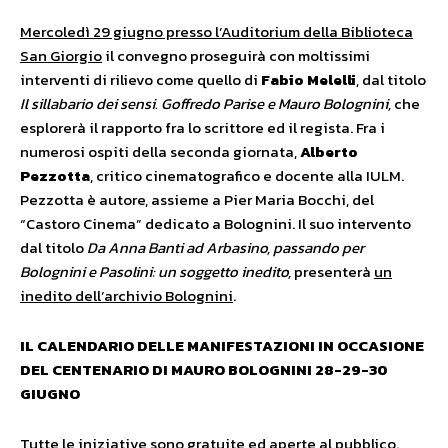
Mercoledì 29 giugno presso l’Auditorium della Biblioteca
San Giorgio
il convegno proseguirà con moltissimi
interventi di rilievo come quello di
Fabio Melelli
, dal titolo
Il sillabario dei sensi. Goffredo Parise e Mauro Bolognini,
che
esplorerà il rapporto fra lo scrittore ed il regista. Fra i
numerosi ospiti della seconda giornata,
Alberto
Pezzotta
, critico cinematografico e docente alla IULM.
Pezzotta è autore, assieme a Pier Maria Bocchi, del
“Castoro Cinema” dedicato a Bolognini. Il suo intervento
dal titolo
Da Anna Banti ad Arbasino, passando per
Bolognini e Pasolini: un soggetto inedito,
presenterà
un
inedito dell’archivio Bolognini
.
IL CALENDARIO DELLE MANIFESTAZIONI IN OCCASIONE
DEL CENTENARIO DI MAURO BOLOGNINI
28-29-30
GIUGNO
Tutte le iniziative sono gratuite ed aperte al pubblico.