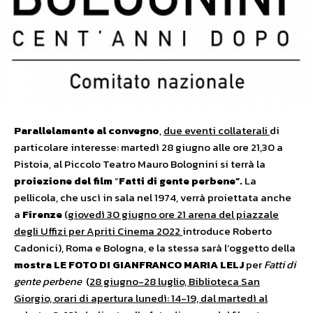
Parallelamente al convegno
,
due eventi collaterali
di
particolare interesse: martedì 28 giugno alle ore 21,30 a
Pistoia, al Piccolo Teatro Mauro Bolognini si terrà la
proiezione del film
“
Fatti di gente perbene”.
La
pellicola, che uscì in sala nel 1974, verrà proiettata anche
a
Firenze
(
giovedì 30 giugno ore 21 arena del piazzale
degli Uffizi per Apriti Cinema 2022
introduce Roberto
Cadonici), Roma e Bologna, e la stessa sarà l’oggetto della
mostra
LE FOTO DI GIANFRANCO MARIA LELJ
per
Fatti di
gente perbene
(
28 giugno-28 luglio, Biblioteca San
Giorgio, orari di apertura lunedì: 14-19, dal martedì al