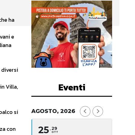
 che ha
vani e
liana
 diversi
Eventi
n Villa,
palco si
AGOSTO, 2026
25
nza con
29
OTT