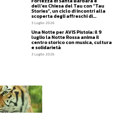
Fortezza di Santa Barbara e
dell’ex Chiesa del Tau con “Tau
Stories”, un ciclo di incontri alla
scoperta degli affreschi di...
3 Luglio 2026
Una Notte per AVIS Pistoia: il 9
luglio la Notte Rossa anima il
centro storico con musica, cultura
e solidarietà
3 Luglio 2026