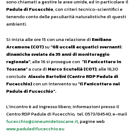
sono chiamati a gestire le aree umide, ed in particolare il
Padule di Fucecchio
, con criteri tecnico-scientifici e
tenendo conto delle peculiarità naturalistiche di questi
ambienti.
Si inizia alle ore 15 con una relazione di
Emiliano
Arcamone (COT)
su
“Gli uccelli acquatici svernanti:
dinamiche svelate da 35 anni di monitoraggio
regionale”
; alle 16 si prosegue con
“Il Fenicottero in
Toscana”
a cura di
Marco Scutellà (COT)
; alle 16,30
conclude
Alessio Bartolini (Centro RDP Padule di
Fucecchio)
con un intervento su
“Il Fenicottero nel
Padule di Fucecchio”.
L’incontro è ad ingresso libero; informazioni presso il
Centro RDP Padule di Fucecchio, tel. 0573/84540, e-mail
fucecchio@zoneumidetoscane.it
, pagine web
www.paduledifucecchio.eu