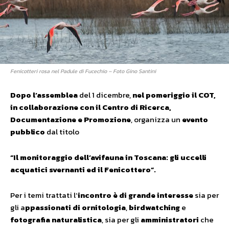
Fenicotteri rosa nel Padule di Fucechio – Foto Gino Santini
Dopo l’assemblea
del 1 dicembre,
nel pomeriggio il COT,
in collaborazione con il Centro di Ricerca,
Documentazione e Promozione
, organizza un
evento
pubblico
dal titolo
“Il monitoraggio dell’avifauna in Toscana: gli uccelli
acquatici svernanti ed il Fenicottero”.
Per i temi trattati l’
incontro è di grande interesse
sia per
gli a
ppassionati di ornitologia
,
birdwatching
e
fotografia naturalistica
, sia per gli
amministratori
che