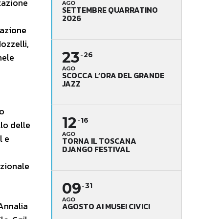
ntazione
AGO
SETTEMBRE QUARRATINO
2026
razione
ozzelli,
23
26
hele
AGO
SCOCCA L’ORA DEL GRANDE
JAZZ
no
12
16
lo delle
AGO
l e
TORNA IL TOSCANA
DJANGO FESTIVAL
azionale
09
31
AGO
Annalia
AGOSTO AI MUSEI CIVICI