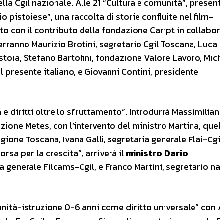
ella Cgil nazionale. Alle 21 “Cultura e comunità”, prese
o pistoiese”, una raccolta di storie confluite nel film-
ato con il contributo della fondazione Caript in collabo
verranno Maurizio Brotini, segretario Cgil Toscana, Luca I
stoia, Stefano Bartolini, fondazione Valore Lavoro, Mic
presente italiano, e Giovanni Contini, presidente
e diritti oltre lo sfruttamento”. Introdurrà Massimilia
zione Metes, con l’intervento del ministro Martina, quel
egione Toscana, Ivana Galli, segretaria generale Flai-Cgi
orsa per la crescita”, arriverà il
ministro Dario
ia generale Filcams-Cgil, e Franco Martini, segretario n
munità-istruzione 0-6 anni come diritto universale” con 