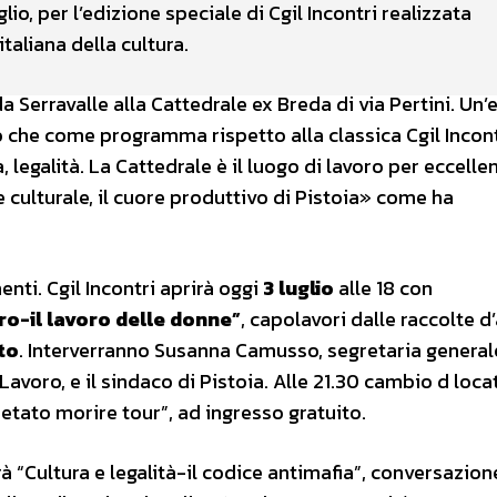
uglio, per l’edizione speciale di Cgil Incontri realizzata
taliana della cultura.
da Serravalle alla Cattedrale ex Breda di via Pertini. Un’
o che come programma rispetto alla classica Cgil Incont
 legalità. La Cattedrale è il luogo di lavoro per eccelle
e culturale, il cuore produttivo di Pistoia» come ha
nti. Cgil Incontri aprirà oggi
3 luglio
alle 18 con
ro-il lavoro delle donne”
, capolavori dalle raccolte d
to
. Interverranno Susanna Camusso, segretaria generale
avoro, e il sindaco di Pistoia. Alle 21.30 cambio d loca
etato morire tour”, ad ingresso gratuito.
rà “Cultura e legalità-il codice antimafia”, conversazione