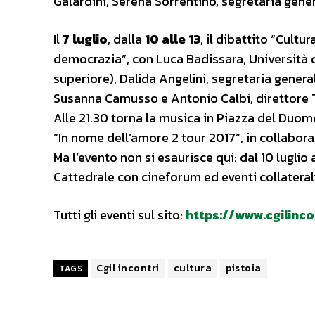
Galardini, Serena Sorrentino, segretaria gener
Il
7 luglio
, dalla
10 alle 13
, il dibattito “Cul
democrazia”, con Luca Badissara, Università d
superiore), Dalida Angelini, segretaria genera
Susanna Camusso e Antonio Calbi, direttore 
Alle 21.30 torna la musica in Piazza del Duomo 
“In nome dell’amore 2 tour 2017”, in collabora
Ma l’evento non si esaurisce qui: dal 10 luglio
Cattedrale con cineforum ed eventi collaterali
Tutti gli eventi sul sito:
https://www.cgilincon
Cgil incontri
cultura
pistoia
TAGS