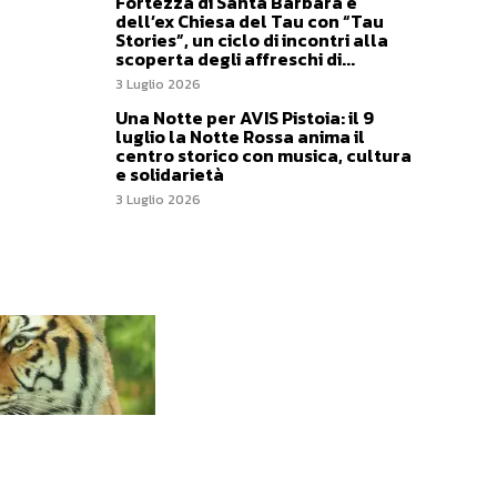
Fortezza di Santa Barbara e
dell’ex Chiesa del Tau con “Tau
Stories”, un ciclo di incontri alla
scoperta degli affreschi di...
3 Luglio 2026
Una Notte per AVIS Pistoia: il 9
luglio la Notte Rossa anima il
centro storico con musica, cultura
e solidarietà
3 Luglio 2026