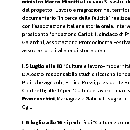
ministro Marco Minniti
e Luciano Silvestri, d
del progetto “Lavoro e migrazioni nel territori
documentario “In cerca della felicità” realizz
con l’associazione italiana storia orale. Inter
presidente fondazione Caript, il sindaco di Pi
Galardini, associazione Promocinema Festival 
associazione italiana di storia orale.
Il
5 luglio alle 10
“Cultura e lavoro-modernità 
D’Alessio, responsabile studi e ricerche fonda
Politiche agricole, Enrico Rossi, presidente R
Coldiretti; alle 17 per “Cultura e lavoro-una ris
Franceschini,
Mariagrazia Gabrielli, segretar
Cgil.
Il
6 luglio alle 16
si parlerà di “Cultura e co