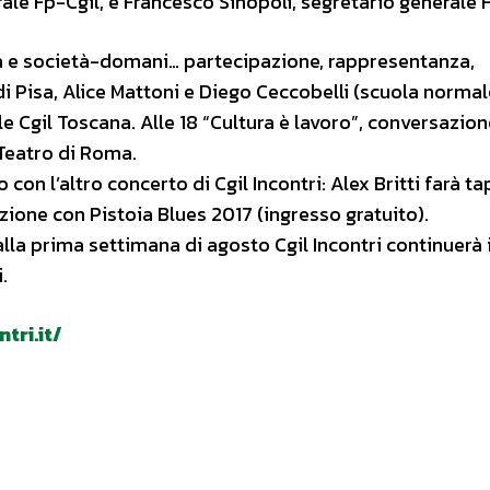
ale Fp-Cgil, e Francesco Sinopoli, segretario generale F
tura e società-domani… partecipazione, rappresentanza,
i Pisa, Alice Mattoni e Diego Ceccobelli (scuola normal
le Cgil Toscana. Alle 18 “Cultura è lavoro”, conversazion
Teatro di Roma.
con l’altro concerto di Cgil Incontri: Alex Britti farà t
zione con Pistoia Blues 2017 (ingresso gratuito).
 alla prima settimana di agosto Cgil Incontri continuerà 
.
tri.it/