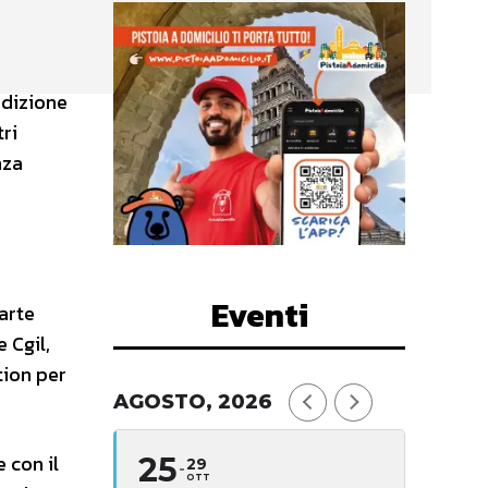
edizione
ri
nza
Eventi
’arte
 Cgil,
tion per
AGOSTO, 2026
 con il
25
29
OTT