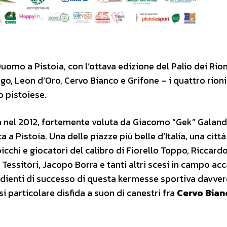
Duomo a Pistoia, con l’ottava edizione del Palio dei Rion
ago, Leon d’Oro, Cervo Bianco e Grifone – i quattro rioni
o pistoiese.
ta nel 2012, fortemente voluta da Giacomo “Gek” Galan
a a Pistoia. Una delle piazze più belle d’Italia, una città
icchi e giocatori del calibro di Fiorello Toppo, Riccard
Tessitori, Jacopo Borra e tanti altri scesi in campo acc
ngredienti di successo di questa kermesse sportiva davve
i particolare disfida a suon di canestri fra
Cervo Bian