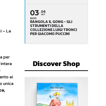
03
06
SET
AGO
RANGOLA IL GONG - GLI
STRUMENTI DELLA
COLLEZIONE LUIGI TRONCI
i – La
PER GIACOMO PUCCINI
da per
Discover Shop
 intera
o
anto ai
ro unica
co,