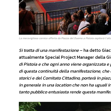
La meravigliosa cornice offerta da Piazza del Duomo a Pistoia ospiterà l’otta
Si tratta di una manifestazione
– ha detto Giac
attualmente Special Project Manager della G
di Pistoia e che ogni anno viene organizzata e
di questa continuità della manifestazione, che 
storici e del Comitato Cittadino, porterà in pia
in generale in una location che non ha uguali in
tanto pubblico entusiasta rende questa manife