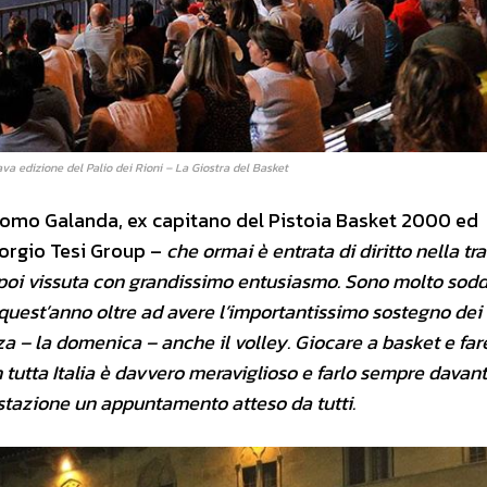
va edizione del Palio dei Rioni – La Giostra del Basket
omo Galanda, ex capitano del Pistoia Basket 2000 ed
iorgio Tesi Group –
che ormai è entrata di diritto nella tr
 poi vissuta con grandissimo entusiasmo. Sono molto sodd
quest’anno oltre ad avere l’importantissimo sostegno dei 
zza – la domenica – anche il volley. Giocare a basket e far
 tutta Italia è davvero meraviglioso e farlo sempre davant
stazione un appuntamento atteso da tutti.