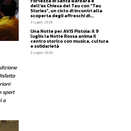
Fortezza di Santa Barbara e
dell’ex Chiesa del Tau con “Tau
Stories”, un ciclo di incontri alla
scoperta degli affreschi di...
3 Luglio 2026
Una Notte per AVIS Pistoia: il 9
luglio la Notte Rossa anima il
centro storico con musica, cultura
e solidarietà
3 Luglio 2026
adizione
isfatto
rioni
e sport
i a