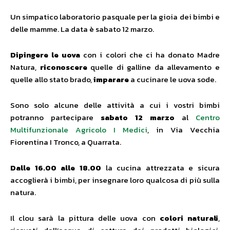
Un simpatico laboratorio pasquale per la gioia dei bimbi e
delle mamme. La data è sabato 12 marzo.
Dipingere le uova
con i colori che ci ha donato Madre
Natura,
riconoscere
quelle di galline da allevamento e
quelle allo stato brado,
imparare
a cucinare le uova sode.
Sono solo alcune delle attività a cui i vostri bimbi
potranno partecipare
sabato 12 marzo
al
Centro
Multifunzionale Agricolo I Medici
, in Via Vecchia
Fiorentina I Tronco, a Quarrata.
Dalle 16.00 alle 18.00
la cucina attrezzata e sicura
accoglierà i bimbi, per insegnare loro qualcosa di più sulla
natura.
Il clou sarà la pittura delle uova con
colori naturali
,