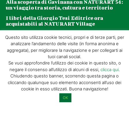
Alla scoperta di Gavinana con NATURART 54:
un viaggio tra storia, cultura e territorio
I libri della Giorgio Tesi Editrice ora
acquistabili al NATURART Village
Questo sito utilizza cookie tecnici, propri e di terze parti, per
Newsletter
analizzare l’andamento delle visite (in forma anonima e
aggregata), per migliorare la navigazione e per collegarti ai
tuoi canali social.
La tua email (richiesto)
Se vuoi approfondire l’utilizzo dei cookie in questo sito, o
negare il consenso all’utilizzo di alcuni di essi,
clicca qui
.
Chiudendo questo banner, scorrendo questa pagina o
Acconsento al trattamento dei miei dati personali per l’invio di
cliccando qualunque suo elemento acconsenti all’uso dei
materiale informativo e promozionale tramite il servizio di
cookie in esso utilizzati. Buona navigazione!
newsletter
OK
Dimostra di essere umano selezionando
bandiera
.