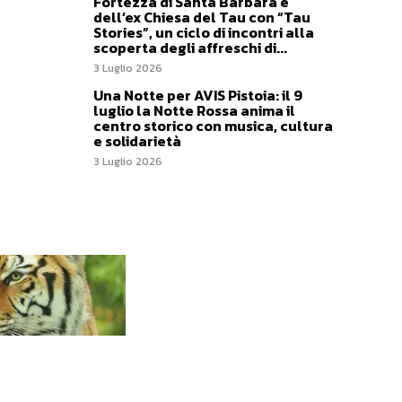
Fortezza di Santa Barbara e
dell’ex Chiesa del Tau con “Tau
Stories”, un ciclo di incontri alla
scoperta degli affreschi di...
3 Luglio 2026
Una Notte per AVIS Pistoia: il 9
luglio la Notte Rossa anima il
centro storico con musica, cultura
e solidarietà
3 Luglio 2026