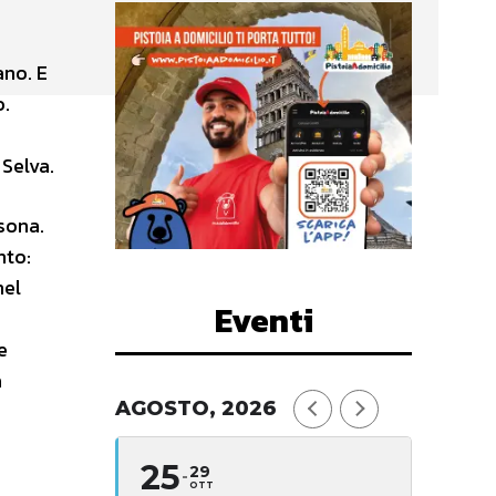
ano. E
o.
 Selva.
rsona.
nto:
nel
Eventi
e
a
AGOSTO, 2026
25
29
OTT