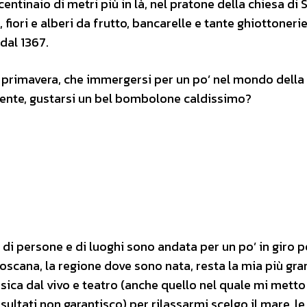
entinaio di metri più in là, nel pratone della chiesa di 
, fiori e alberi da frutto, bancarelle e tante ghiottonerie
dal 1367.
i primavera, che immergersi per un po’ nel mondo della
amente, gustarsi un bel bombolone caldissimo?
 di persone e di luoghi sono andata per un po’ in giro pe
 Toscana, la regione dove sono nata, resta la mia più gr
ica dal vivo e teatro (anche quello nel quale mi metto
sultati non garantisco) per rilassarmi scelgo il mare, le