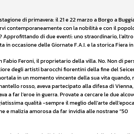
stagione di primavera: il 21 e 22 marzo a Borgo a Buggi
arvi contemporaneamente con la nobilità e con il popol
 Approfittando di due eventi: uno straordinario, l’altro
ta in occasione delle Giornate F.A.I. e la storica Fiera in
Fabio Feroni, il proprietario della villa. No. Non di pe
iore degli artisti barocchi fiorentini della fine del Seice
mmortala in un momento vincente della sua vita quando, 
ntello rosso, aveva partecipato alla difesa di Vienna,
ava a far l’eroe in guerra. Provate a cercare le due alcov
giatissima qualità -sempre il meglio dell’arte dell’epoc
ne e malizia amorosa da far invidia alle nostrane “50