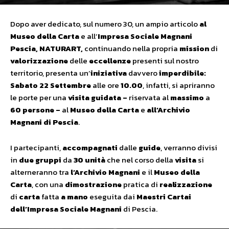
Dopo aver dedicato, sul numero 30, un ampio articolo
al
Museo della Carta
e all’
Impresa Sociale Magnani
Pescia, NATURART,
continuando nella propria
mission
di
valorizzazione
delle
eccellenze
presenti sul nostro
territorio, presenta un’
iniziativa
davvero
imperdibile:
Sabato 22 Settembre
alle ore
10.00
, infatti, si apriranno
le porte per una
visita guidata –
riservata al
massimo
a
60 persone
–
al
Museo della Carta
e
all’Archivio
Magnani di Pescia
.
I partecipanti,
accompagnati
dalle
guide
, verranno divisi
in
due gruppi
da
30 unità
che nel corso della
visita
si
alterneranno tra
l’Archivio Magnani
e il
Museo della
Carta
, con una
dimostrazione
pratica di
realizzazione
di
carta
fatta
a mano
eseguita dai
Maestri Cartai
dell’Impresa Sociale Magnani
di Pescia.