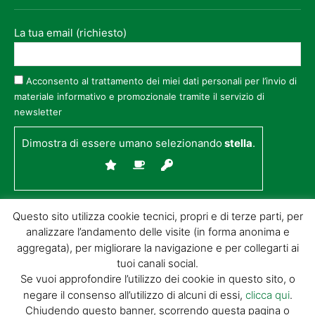
La tua email (richiesto)
Acconsento al trattamento dei miei dati personali per l’invio di
materiale informativo e promozionale tramite il servizio di
newsletter
Dimostra di essere umano selezionando
stella
.
Questo sito utilizza cookie tecnici, propri e di terze parti, per
analizzare l’andamento delle visite (in forma anonima e
aggregata), per migliorare la navigazione e per collegarti ai
tuoi canali social.
Se vuoi approfondire l’utilizzo dei cookie in questo sito, o
negare il consenso all’utilizzo di alcuni di essi,
clicca qui
.
© GIORGIO TESI EDITRICE S.R.L. | P.IVA
Chiudendo questo banner, scorrendo questa pagina o