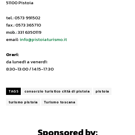
51100 Pistoia
tel.: 0573 991502
fax.: 0573 365710
mob.: 331 6350119
email:
info@pistoiaturismo.it
Orari:
da lunedì a venerdì:
8:30-13:00 / 14:15-17:30
TAGS
consorzio turistico città di pistoia
pistoia
turismo pistoia
Turismo toscana
Sponsored by: