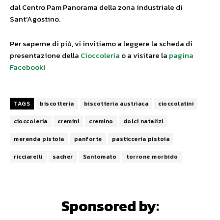
dal Centro Pam Panorama della zona industriale di
Sant’Agostino.
Per saperne di più, vi invitiamo a leggere la scheda di
presentazione della
Cioccoleria
o a visitare la
pagina
Facebook
!
TAGS
biscotteria
biscotteria austriaca
cioccolatini
cioccoleria
cremini
cremino
dolci natalizi
merenda pistoia
panforte
pasticceria pistoia
ricciarelli
sacher
Santomato
torrone morbido
Sponsored by: