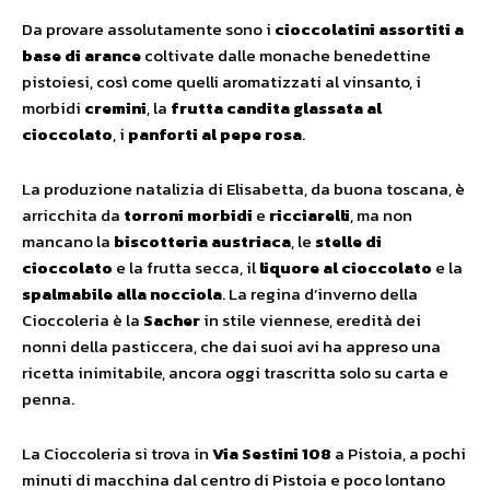
Da provare assolutamente sono i
cioccolatini assortiti a
base di arance
coltivate dalle monache benedettine
pistoiesi, così come quelli aromatizzati al vinsanto, i
morbidi
cremini
, la
frutta candita glassata al
cioccolato
, i
panforti al pepe rosa
.
La produzione natalizia di Elisabetta, da buona toscana, è
arricchita da
torroni morbidi
e
ricciarelli
, ma non
mancano la
biscotteria austriaca
, le
stelle di
cioccolato
e la frutta secca, il
liquore al cioccolato
e la
spalmabile alla nocciola
. La regina d’inverno della
Cioccoleria è la
Sacher
in stile viennese, eredità dei
nonni della pasticcera, che dai suoi avi ha appreso una
ricetta inimitabile, ancora oggi trascritta solo su carta e
penna.
La Cioccoleria si trova in
Via Sestini 108
a Pistoia, a pochi
minuti di macchina dal centro di Pistoia e poco lontano