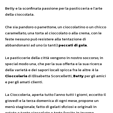
Betty e la sconfinata passione per la pasticceria e l’arte
della cioccolata.
Che sia pandoro o panettone, un cioccolatino o un chicco
caramellato, una torta al cioccolato o alla crema, con le
feste nessuno può resistere alla tentazione di
abbandonarsi ad uno (o tanti)
peccati di gola
.
Le pasticcerie della città vengono in nostro soccorso, in
special modo una, che per la sua offerta e la sua ricerca
della varietà e dei sapori locali spicca fra le altre: è la
Cioccoleria
di Elisabetta Scorcelletti,
Betty
per gli amici
e per gli amati clienti.
La Cioccoleria, aperta tutto l’anno tutti i giorni, eccetto il
giovedì e la terza domenica di ogni mese, propone un
menù stagionale, fatto di gelati sfiziosi e originali in
estate e tanto cioccolato e torte farcite in inverno.