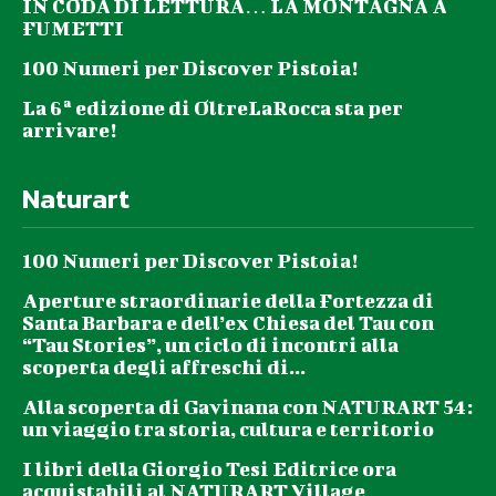
IN CODA DI LETTURA… LA MONTAGNA A
FUMETTI
100 Numeri per Discover Pistoia!
La 6ª edizione di OltreLaRocca sta per
arrivare!
Naturart
100 Numeri per Discover Pistoia!
Aperture straordinarie della Fortezza di
Santa Barbara e dell’ex Chiesa del Tau con
“Tau Stories”, un ciclo di incontri alla
scoperta degli affreschi di...
Alla scoperta di Gavinana con NATURART 54:
un viaggio tra storia, cultura e territorio
I libri della Giorgio Tesi Editrice ora
acquistabili al NATURART Village