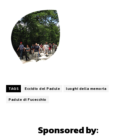
TAGS
Eccidio del Padule
luoghi della memoria
Padule di Fucecchio
Sponsored by: