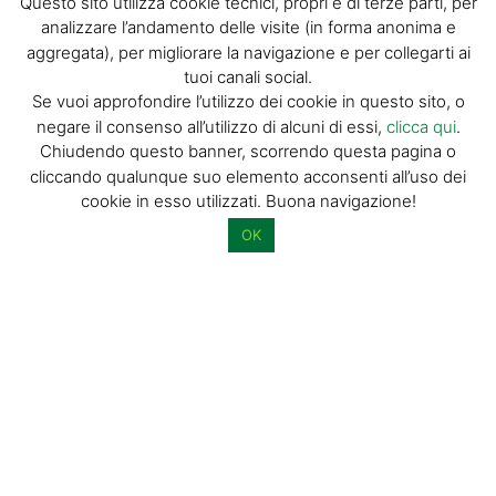
Questo sito utilizza cookie tecnici, propri e di terze parti, per
Newsletter
analizzare l’andamento delle visite (in forma anonima e
aggregata), per migliorare la navigazione e per collegarti ai
tuoi canali social.
La tua email (richiesto)
Se vuoi approfondire l’utilizzo dei cookie in questo sito, o
negare il consenso all’utilizzo di alcuni di essi,
clicca qui
.
Chiudendo questo banner, scorrendo questa pagina o
Acconsento al trattamento dei miei dati personali per l’invio di
cliccando qualunque suo elemento acconsenti all’uso dei
materiale informativo e promozionale tramite il servizio di
cookie in esso utilizzati. Buona navigazione!
newsletter
OK
Dimostra di essere umano selezionando
albero
.