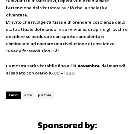
fuorvianti e dissociativi, l’opera vuole richiamare
l’attenzione del visitatore su ciò che la società è
diventata.
L’invito che rivolge l’artista è di prendere coscienza dello
stato attuale del mondo in cui viviamo, di aprire gli occhi e
decidere se perdurare con spirito sonnolento o
cominciare ad operare una rivoluzione di coscienze:
“Ready for revolution? Sì”.
La mostra sarà visitabile fino all’
11 novembre
, dal martedì
al sabato con orario 16.00 – 19.30
TAGS
arte
pistoia
Sponsored by: