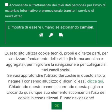
Acconsento al trattamento dei miei dati personali per l’invio di
materiale informativo e promozionale tramite il servizio di
newsletter
Dimostra di essere umano selezionando
camion
.
Questo sito utilizza cookie tecnici, propri e di terze parti, per
analizzare l’andamento delle visite (in forma anonima e
aggregata), per migliorare la navigazione e per collegarti ai
tuoi canali social.
Se vuoi approfondire l’utilizzo dei cookie in questo sito, o
negare il consenso all’utilizzo di alcuni di essi,
clicca qui
.
© GIORGIO TESI EDITRICE S.R.L. | P.IVA
Chiudendo questo banner, scorrendo questa pagina o
01732650476 | VIA DI BADIA 14 – 51100 LOC.
cliccando qualunque suo elemento acconsenti all’uso dei
BOTTEGONE (PISTOIA) |
POWERED BY
ALLYMIND
cookie in esso utilizzati. Buona navigazione!
Privacy Policy
|
Cookie Policy
|
Condizioni
di vendita
|
Site Map
OK