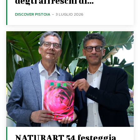
degli affreschi di...
DISCOVER PISTOIA
-
3 LUGLIO 2026
NATURART 54 festeggia