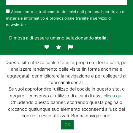
Acconsento al trattamento dei miei dati personali per l’invio di
materiale informativo e promozionale tramite il servizio di
newsletter
Dimostra di essere umano selezionando
stella
.
Questo sito utilizza cookie tecnici, propri e di terze parti, per
analizzare l’andamento delle visite (in forma anonima e
aggregata), per migliorare la navigazione e per collegarti ai
tuoi canali social.
Se vuoi approfondire l’utilizzo dei cookie in questo sito, o
negare il consenso all’utilizzo di alcuni di essi,
clicca qui
.
Chiudendo questo banner, scorrendo questa pagina o
© GIORGIO TESI EDITRICE S.R.L. | P.IVA
cliccando qualunque suo elemento acconsenti all’uso dei
01732650476 | VIA DI BADIA 14 – 51100 LOC.
cookie in esso utilizzati. Buona navigazione!
BOTTEGONE (PISTOIA) |
POWERED BY
ALLYMIND
OK
Privacy Policy
|
Cookie Policy
|
Condizioni
di vendita
|
Site Map