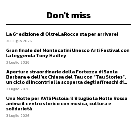
Don't miss
La 6ª edizione di OltreLaRocca sta per arrivare!
30 Luglio 2026
Gran finale del Montecatini Unesco Arti Festival con
la leggenda Tony Hadley
3 Luglio 2026
Aperture straordinarie della Fortezza di Santa
Barbara e dell’ex Chiesa del Tau con “Tau Stories”,
un ciclo di incontri alla scoperta degli affreschi di...
3 Luglio 2026
Una Notte per AVIS Pistoia: il 9 luglio la Notte Rossa
anima il centro storico con musica, cultura e
solidarietà
3 Luglio 2026