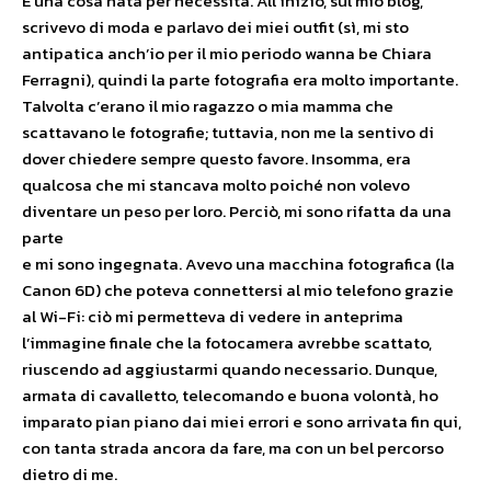
È una cosa nata per necessità. All’inizio, sul mio blog,
scrivevo di moda e parlavo dei miei outfit (sì, mi sto
antipatica anch’io per il mio periodo wanna be Chiara
Ferragni), quindi la parte fotografia era molto importante.
Talvolta c’erano il mio ragazzo o mia mamma che
scattavano le fotografie; tuttavia, non me la sentivo di
dover chiedere sempre questo favore. Insomma, era
qualcosa che mi stancava molto poiché non volevo
diventare un peso per loro. Perciò, mi sono rifatta da una
parte
e mi sono ingegnata. Avevo una macchina fotografica (la
Canon 6D) che poteva connettersi al mio telefono grazie
al Wi-Fi: ciò mi permetteva di vedere in anteprima
l’immagine finale che la fotocamera avrebbe scattato,
riuscendo ad aggiustarmi quando necessario. Dunque,
armata di cavalletto, telecomando e buona volontà, ho
imparato pian piano dai miei errori e sono arrivata fin qui,
con tanta strada ancora da fare, ma con un bel percorso
dietro di me.