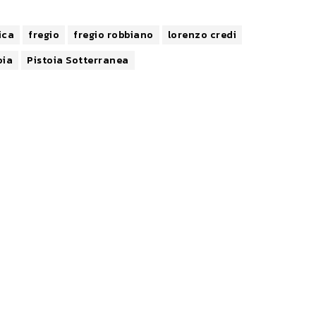
ica
fregio
fregio robbiano
lorenzo credi
oia
Pistoia Sotterranea