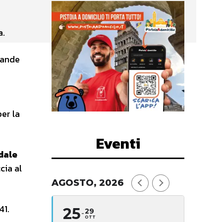
a.
rande
er la
Eventi
dale
cia al
AGOSTO, 2026
41.
25
29
OTT