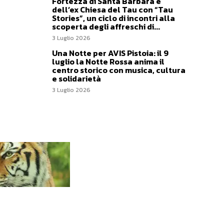
Fortezza di Santa Barbara e
dell’ex Chiesa del Tau con “Tau
Stories”, un ciclo di incontri alla
scoperta degli affreschi di...
3 Luglio 2026
Una Notte per AVIS Pistoia: il 9
luglio la Notte Rossa anima il
centro storico con musica, cultura
e solidarietà
3 Luglio 2026