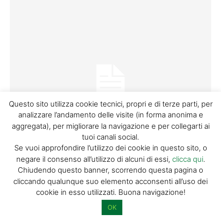
Questo sito utilizza cookie tecnici, propri e di terze parti, per
analizzare l’andamento delle visite (in forma anonima e
aggregata), per migliorare la navigazione e per collegarti ai
tuoi canali social.
Se vuoi approfondire l’utilizzo dei cookie in questo sito, o
PUNTI D'INTERESSE
negare il consenso all’utilizzo di alcuni di essi,
clicca qui
.
Chiudendo questo banner, scorrendo questa pagina o
cliccando qualunque suo elemento acconsenti all’uso dei
Museo Marino Marini
cookie in esso utilizzati. Buona navigazione!
OK
DISCOVER PISTOIA
-
3 MARZO 2015