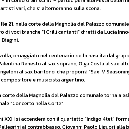
– in corso Gramsci 37 – parteciperà alla Festa della m
isti vari, che si alterneranno sulla scena.
lle 21
, nella corte della Magnolia del Palazzo comunale 
o di voci bianche “I Grilli cantanti” diretti da Lucia Inno
Biagini.
zolla, omaggiato nel centenario della nascita dal grup
alentina Renesto al sax soprano, Olga Costa al sax alto
ngeloni al sax baritono, che proporrà “Sax IV Seasonin
l compositore e musicista argentino.
la corte della Magnolia del Palazzo comunale torna a esi
nale “Concerto nella Corte”.
ni XXIII si accenderà con il quartetto “Indigo 4tet” form
Pellegrini al contrabbasso, Giovanni Paolo Liguori alla b