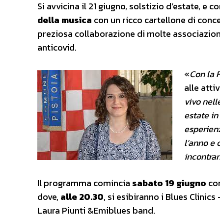
Si avvicina il 21 giugno, solstizio d’estate, e
della musica
con un ricco cartellone di concer
preziosa collaborazione di molte associazione 
anticovid.
«
Con la 
alle attiv
vivo nell
estate in
esperienz
l’anno e 
incontrar
Il programma comincia
sabato 19 giugno
con
dove,
alle 20.30
, si esibiranno i Blues Clinics
Laura Piunti &Emiblues band.