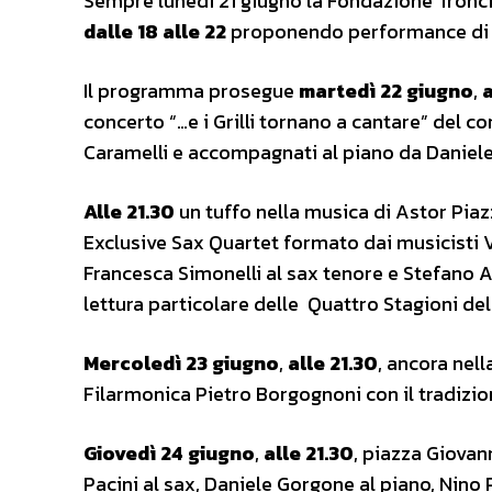
Sempre lunedì 21 giugno la Fondazione Tronci 
dalle 18 alle 22
proponendo performance di art
Il programma prosegue
martedì 22 giugno
,
a
concerto “…e i Grilli tornano a cantare” del cor
Caramelli e accompagnati al piano da Daniele 
Alle 21.30
un tuffo nella musica di Astor Piaz
Exclusive Sax Quartet formato dai musicisti V
Francesca Simonelli al sax tenore e Stefano A
lettura particolare delle Quattro Stagioni de
Mercoledì 23 giugno
,
alle 21.30
, ancora nel
Filarmonica Pietro Borgognoni con il tradizio
Giovedì 24 giugno
,
alle 21.30
, piazza Giovan
Pacini al sax, Daniele Gorgone al piano, Nino 