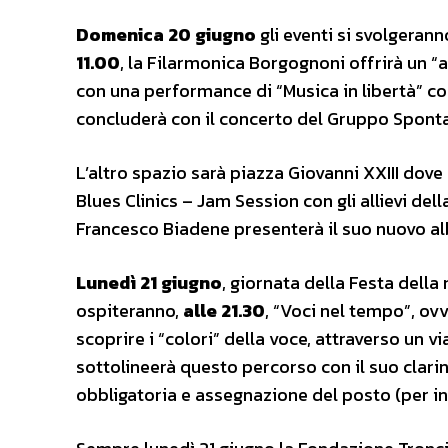
Domenica 20 giugno
gli eventi si svolgerann
11.00
, la Filarmonica Borgognoni offrirà un “
con una performance di “Musica in libertà” con
concluderà con il concerto del Gruppo Spont
L’altro spazio sarà piazza Giovanni XXIII dov
Blues Clinics – Jam Session con gli allievi del
Francesco Biadene presenterà il suo nuovo al
Lunedì 21 giugno
, giornata della Festa dell
ospiteranno,
alle 21.30
, “Voci nel tempo”, ov
scoprire i “colori” della voce, attraverso un vi
sottolineerà questo percorso con il suo clari
obbligatoria e assegnazione del posto (per in