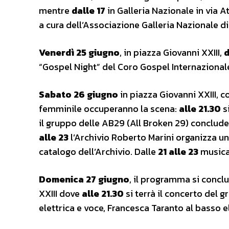
mentre
dalle 17
in Galleria Nazionale in via 
a cura dell’Associazione Galleria Nazionale di
Venerdì 25 giugno
, in piazza Giovanni XXIII,
d
“Gospel Night” del Coro Gospel Internazionale
Sabato 26 giugno
in piazza Giovanni XXIII, c
femminile occuperanno la scena:
alle 21.30
si
il gruppo delle AB29 (All Broken 29) concluder
alle 23
l’Archivio Roberto Marini organizza u
catalogo dell’Archivio. Dalle
21 alle 23
musica
Domenica 27 giugno
, il programma si concl
XXIII dove
alle 21.30
si terrà il concerto del 
elettrica e voce, Francesca Taranto al basso e