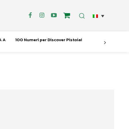
A A
100 Numeri per Discover Pistoia!