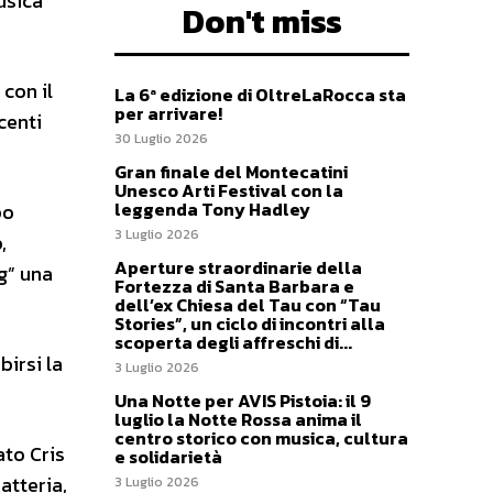
usica
Don't miss
con il
La 6ª edizione di OltreLaRocca sta
per arrivare!
centi
30 Luglio 2026
Gran finale del Montecatini
Unesco Arti Festival con la
leggenda Tony Hadley
po
3 Luglio 2026
,
Aperture straordinarie della
g” una
Fortezza di Santa Barbara e
dell’ex Chiesa del Tau con “Tau
Stories”, un ciclo di incontri alla
scoperta degli affreschi di...
birsi la
3 Luglio 2026
Una Notte per AVIS Pistoia: il 9
luglio la Notte Rossa anima il
centro storico con musica, cultura
ato Cris
e solidarietà
atteria,
3 Luglio 2026