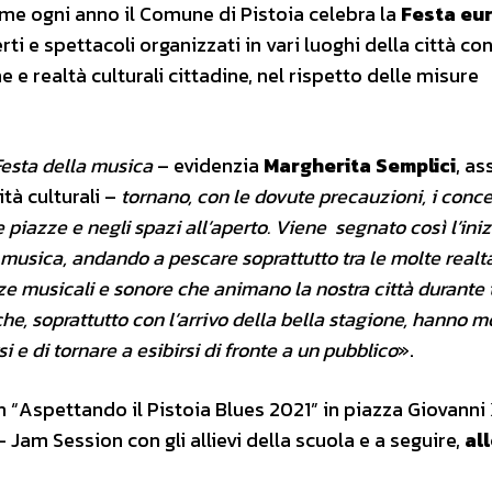
 come ogni anno il Comune di Pistoia celebra la
Festa eu
ti e spettacoli organizzati in vari luoghi della città con
e realtà culturali cittadine, nel rispetto delle misure
Festa della musica
– evidenzia
Margherita Semplici
, a
ità culturali –
tornano, con le dovute precauzioni, i conce
e piazze e negli spazi all’aperto. Viene segnato così
l’ini
 musica,
andando a pescare soprattutto tra le molte realt
e musicali e sonore che animano la nostra città durante 
che, soprattutto con l’arrivo della bella stagione, hanno m
si e di tornare a esibirsi di fronte a un pubblico
».
 “Aspettando il Pistoia Blues 2021” in piazza Giovanni 
 – Jam Session con gli allievi della scuola e a seguire,
all