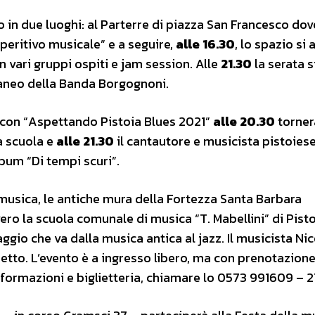
o in due luoghi: al Parterre di piazza San Francesco dov
aperitivo musicale” e a seguire,
alle 16.30
, lo spazio si
 vari gruppi ospiti e jam session. Alle
21.30
la serata s
aneo della Banda Borgognoni.
e con “Aspettando Pistoia Blues 2021”
alle
20.30
torner
la scuola e
alle
21.30
il cantautore e musicista pistoies
bum “Di tempi scuri”.
a musica, le antiche mura della Fortezza Santa Barbara
vero la scuola comunale di musica “T. Mabellini” di Pisto
aggio che va dalla musica antica al jazz. Il musicista Ni
netto. L’evento è a ingresso libero, ma con prenotazion
formazioni e biglietteria, chiamare lo 0573 991609 – 27