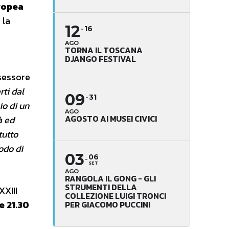
ropea
 la
12
16
AGO
TORNA IL TOSCANA
DJANGO FESTIVAL
ssessore
rti dal
09
31
zio di un
AGO
AGOSTO AI MUSEI CIVICI
à ed
tutto
odo di
03
06
SET
AGO
RANGOLA IL GONG - GLI
STRUMENTI DELLA
XXIII
COLLEZIONE LUIGI TRONCI
e 21.30
PER GIACOMO PUCCINI