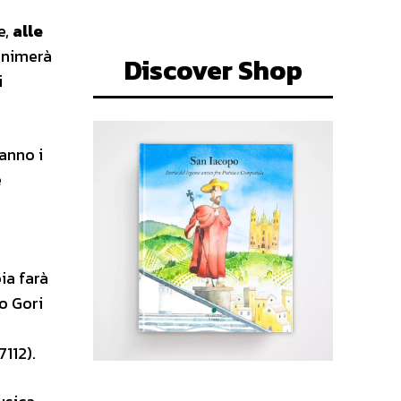
e,
alle
 animerà
Discover Shop
i
anno i
e
ia farà
co Gori
e
112).