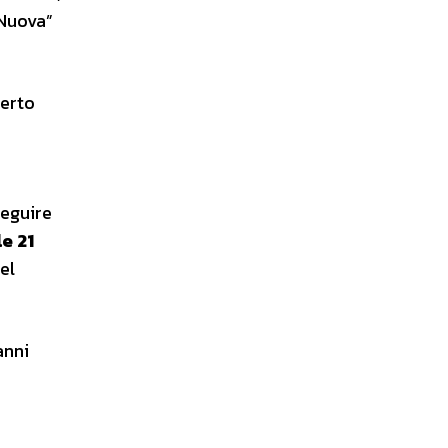
 Nuova”
certo
seguire
le 21
el
anni