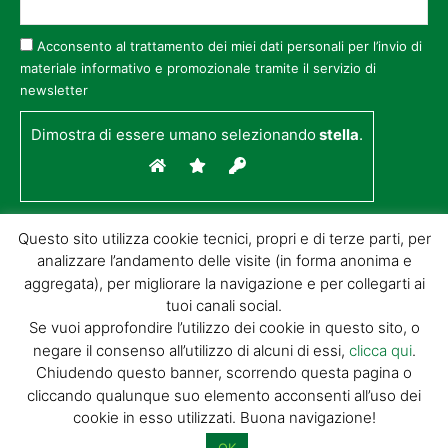
Acconsento al trattamento dei miei dati personali per l’invio di
materiale informativo e promozionale tramite il servizio di
newsletter
Dimostra di essere umano selezionando
stella
.
Questo sito utilizza cookie tecnici, propri e di terze parti, per
analizzare l’andamento delle visite (in forma anonima e
aggregata), per migliorare la navigazione e per collegarti ai
tuoi canali social.
Se vuoi approfondire l’utilizzo dei cookie in questo sito, o
negare il consenso all’utilizzo di alcuni di essi,
clicca qui
.
© GIORGIO TESI EDITRICE S.R.L. | P.IVA
Chiudendo questo banner, scorrendo questa pagina o
01732650476 | VIA DI BADIA 14 – 51100 LOC.
cliccando qualunque suo elemento acconsenti all’uso dei
BOTTEGONE (PISTOIA) |
POWERED BY
ALLYMIND
cookie in esso utilizzati. Buona navigazione!
Privacy Policy
|
Cookie Policy
|
Condizioni
di vendita
|
Site Map