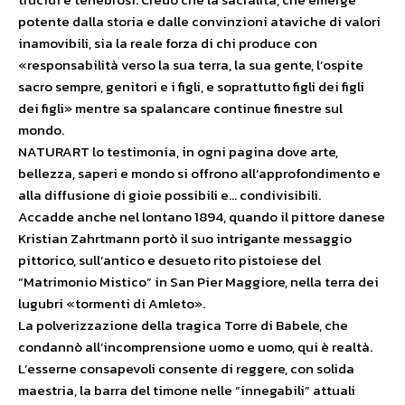
potente dalla storia e dalle convinzioni ataviche di valori
inamovibili, sia la reale forza di chi produce con
«responsabilità verso la sua terra, la sua gente, l’ospite
sacro sempre, genitori e i figli, e soprattutto figli dei figli
dei figli» mentre sa spalancare continue finestre sul
mondo.
NATURART lo testimonia, in ogni pagina dove arte,
bellezza, saperi e mondo si offrono all’approfondimento e
alla diffusione di gioie possibili e… condivisibili.
Accadde anche nel lontano 1894, quando il pittore danese
Kristian Zahrtmann portò il suo intrigante messaggio
pittorico, sull’antico e desueto rito pistoiese del
“Matrimonio Mistico” in San Pier Maggiore, nella terra dei
lugubri «tormenti di Amleto».
La polverizzazione della tragica Torre di Babele, che
condannò all’incomprensione uomo e uomo, qui è realtà.
L’esserne consapevoli consente di reggere, con solida
maestria, la barra del timone nelle “innegabili” attuali