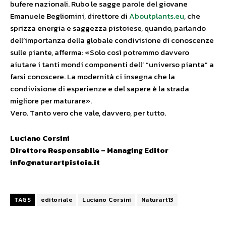
bufere nazionali. Rubo le sagge parole del giovane
Emanuele Begliomini, direttore di
Aboutplants.eu
, che
sprizza energia e saggezza pistoiese, quando, parlando
dell’importanza della globale condivisione di conoscenze
sulle piante, afferma: «Solo così potremmo davvero
aiutare i tanti mondi componenti dell’ “universo pianta” a
farsi conoscere. La modernità ci insegna che la
condivisione di esperienze e del sapere è la strada
migliore per maturare».
Vero. Tanto vero che vale, davvero, per tutto.
Luciano Corsini
Direttore Responsabile – Managing Editor
info@naturartpistoia.it
TAGS
editoriale
Luciano Corsini
Naturart13