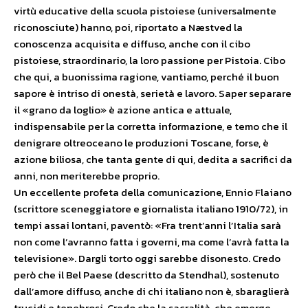
virtù educative della scuola pistoiese (universalmente
riconosciute) hanno, poi, riportato a Næstved la
conoscenza acquisita e diffuso, anche con il cibo
pistoiese, straordinario, la loro passione per Pistoia. Cibo
che qui, a buonissima ragione, vantiamo, perché il buon
sapore è intriso di onestà, serietà e lavoro. Saper separare
il «grano da loglio» è azione antica e attuale,
indispensabile per la corretta informazione, e temo che il
denigrare oltreoceano le produzioni Toscane, forse, è
azione biliosa, che tanta gente di qui, dedita a sacrifici da
anni, non meriterebbe proprio.
Un eccellente profeta della comunicazione, Ennio Flaiano
(scrittore sceneggiatore e giornalista italiano 1910/72), in
tempi assai lontani, paventò: «Fra trent’anni l’Italia sarà
non come l’avranno fatta i governi, ma come l’avrà fatta la
televisione». Dargli torto oggi sarebbe disonesto. Credo
però che il Bel Paese (descritto da Stendhal), sostenuto
dall’amore diffuso, anche di chi italiano non è, sbaraglierà
trucidi e tenebrosi. Credo che la sacralità, che emerge