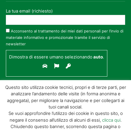
La tua email (richiesto)
Acconsento al trattamento dei miei dati personali per l’invio di
materiale informativo e promozionale tramite il servizio di
newsletter
Dimostra di essere umano selezionando
auto
.
Questo sito utilizza cookie tecnici, propri e di terze parti, per
analizzare l’andamento delle visite (in forma anonima e
aggregata), per migliorare la navigazione e per collegarti ai
tuoi canali social.
Se vuoi approfondire l’utilizzo dei cookie in questo sito, o
negare il consenso all’utilizzo di alcuni di essi,
clicca qui
.
© GIORGIO TESI EDITRICE S.R.L. | P.IVA
Chiudendo questo banner, scorrendo questa pagina o
01732650476 | VIA DI BADIA 14 – 51100 LOC.