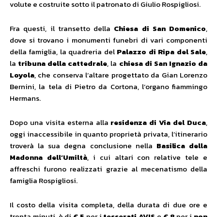
volute e costruite sotto il patronato di Giulio Rospigliosi.
Fra questi, il transetto della
Chiesa di San Domenico
,
dove si trovano i monumenti funebri di vari componenti
della famiglia, la quadreria del
Palazzo di Ripa del Sale
,
la
tribuna della cattedrale
, la
chiesa di San Ignazio da
Loyola
, che conserva l’altare progettato da Gian Lorenzo
Bernini, la tela di Pietro da Cortona, l’organo fiammingo
Hermans.
Dopo una visita esterna alla
residenza di Via del Duca
,
oggi inaccessibile in quanto proprietà privata, l’itinerario
troverà la sua degna conclusione nella
Basilica della
Madonna dell’Umiltà
, i cui altari con relative tele e
affreschi furono realizzati grazie al mecenatismo della
famiglia Rospigliosi.
Il costo della visita completa, della durata di due ore e
trenta minuti, è di
€ 5
per i
tesserati AVIS
e
€ 8
per i
non