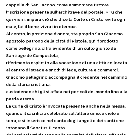
cappella di San Jacopo, come ammonisce tuttora
l’iscrizione presente sull’architrave del portale: «Tu che
qui vieni, impara ciò che dice la Corte di Cristo: evita ogni
male, fai il bene, vivrai in eterno».
Al centro, in posizione d’onore, sta proprio San Giacomo
apostolo, patrono della città di Pistoia, qui riprodotto
come pellegrino, cifra evidente di un culto giunto da
Santiago de Compostela,
riferimento esplicito alla vocazione di una città collocata
al centro di strade e snodi di fede, cultura e commerci.
Giacomo pellegrino accompagna il credente nel cammino
della storia cristiana,
custodendo chi gli si affida nei pericoli del mondo fino alla
patria eterna.
La Curia di Cristo è invocata presente anche nella messa,
quando il sacrificio celebrato sull’altare unisce cielo e
terra, e si inserisce nel canto degli angeli e dei santi che
intonano il Sanctus. Il canto
dei cori celesti risuona nella sommità dell’altare, affaccio