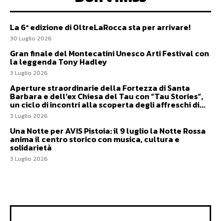
La 6ª edizione di OltreLaRocca sta per arrivare!
30 Luglio 2026
Gran finale del Montecatini Unesco Arti Festival con
la leggenda Tony Hadley
3 Luglio 2026
Aperture straordinarie della Fortezza di Santa
Barbara e dell’ex Chiesa del Tau con “Tau Stories”,
un ciclo di incontri alla scoperta degli affreschi di...
3 Luglio 2026
Una Notte per AVIS Pistoia: il 9 luglio la Notte Rossa
anima il centro storico con musica, cultura e
solidarietà
3 Luglio 2026