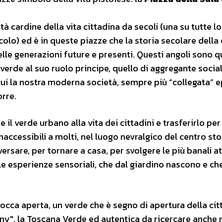
tà cardine della vita cittadina da secoli (una su tutte lo
lo) ed è in queste piazze che la storia secolare della 
elle generazioni future e presenti. Questi angoli sono qu
verde al suo ruolo principe, quello di aggregante social
ui la nostra moderna società, sempre più “collegata” 
rre.
il verde urbano alla vita dei cittadini e trasferirlo per
 inaccessibili a molti, nel luogo nevralgico del centro sto
versare, per tornare a casa, per svolgere le più banali at
le esperienze sensoriali, che dal giardino nascono e ch
occa aperta, un verde che è segno di apertura della citt
ny″, la Toscana Verde ed autentica da ricercare anche 