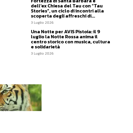
Fortezza di Santa Barbara e
dell’ex Chiesa del Tau con “Tau
Stories”, un ciclo di incontri alla
scoperta degli affreschi di...
3 Luglio 2026
Una Notte per AVIS Pistoia: il 9
luglio la Notte Rossa anima il
centro storico con musica, cultura
e solidarietà
3 Luglio 2026