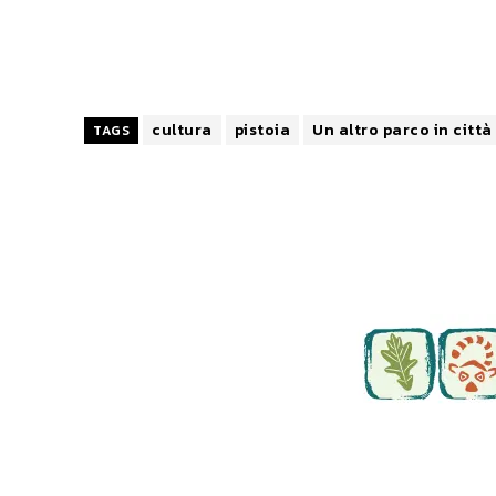
cultura
pistoia
Un altro parco in città
TAGS