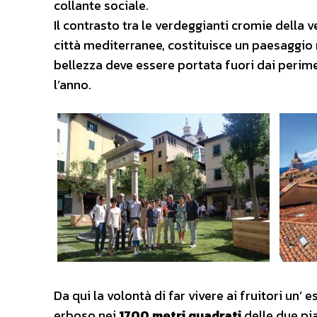
collante sociale.
Il contrasto tra le verdeggianti cromie della ve
città mediterranee, costituisce un paesaggio 
bellezza deve essere portata fuori dai perim
l’anno.
Da qui la volontà di far vivere ai fruitori un’
erboso nei
1700 metri quadrati
delle due pia