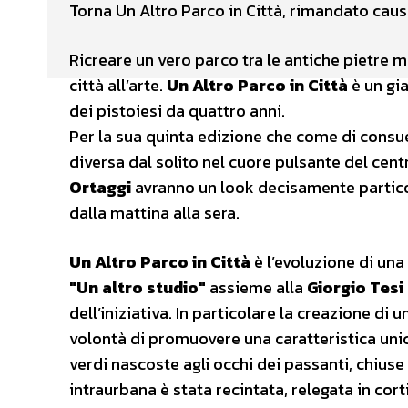
Torna Un Altro Parco in Città, rimandato cau
Ricreare un vero parco tra le antiche pietre m
città all’arte.
Un Altro Parco in Città
è un gi
dei pistoiesi da quattro anni.
Per la sua quinta edizione che come di consuet
diversa dal solito nel cuore pulsante del centr
Ortaggi
avranno un look decisamente particol
dalla mattina alla sera.
Un Altro Parco in Città
è l’evoluzione di una
″Un altro studio″
assieme alla
Giorgio Tesi
dell’iniziativa. In particolare la creazione di
volontà di promuovere una caratteristica unica
verdi nascoste agli occhi dei passanti, chius
intraurbana è stata recintata, relegata in corti