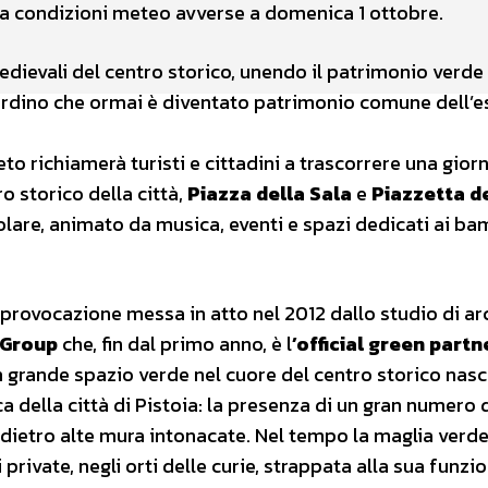
sa condizioni meteo avverse a domenica 1 ottobre.
edievali del centro storico, unendo il patrimonio verde
ardino che ormai è diventato patrimonio comune dell’e
o richiamerà turisti e cittadini a trascorrere una gior
o storico della città,
Piazza della Sala
e
Piazzetta de
are, animato da musica, eventi e spazi dedicati ai bam
 provocazione messa in atto nel 2012 dallo studio di arc
 Group
che, fin dal primo anno, è l
’official green partn
 un grande spazio verde nel cuore del centro storico nasc
 della città di Pistoia: la presenza di un gran numero d
e dietro alte mura intonacate. Nel tempo la maglia verd
 private, negli orti delle curie, strappata alla sua funzi