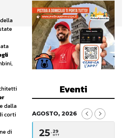
 della
state
nata
gli
bini,
Eventi
hitetti
er
e dalla
i corti
AGOSTO, 2026
e
25
one di
29
OTT