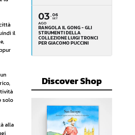
03
06
SET
città
AGO
RANGOLA IL GONG - GLI
indi il
STRUMENTI DELLA
COLLEZIONE LUIGI TRONCI
e,
PER GIACOMO PUCCINI
eppur
 un
Discover Shop
rico,
tività
e solo
à alla
nei