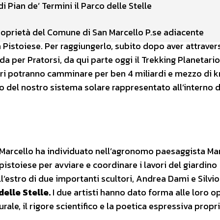
i Pian de’ Termini il Parco delle Stelle
i proprietà del Comune di San Marcello P.se adiacente
 Pistoiese.
Per raggiungerlo, subito dopo aver attraver
ada per Pratorsi, da qui parte oggi il Trekking Planetario
atori potranno camminare per ben 4 miliardi e mezzo di 
ro del nostro sistema solare rappresentato all’interno d
 Marcello ha individuato nell’agronomo paesaggista Ma
o pistoiese per avviare e coordinare i lavori del giardino
 all’estro di due importanti scultori, Andrea Dami e Silvio
delle Stelle.
I due artisti hanno dato forma alle loro o
rale, il rigore scientifico e la poetica espressiva propr