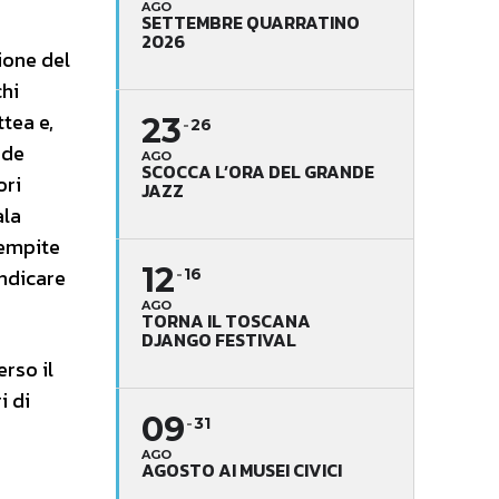
AGO
SETTEMBRE QUARRATINO
2026
ione del
chi
ttea e,
23
26
nde
AGO
SCOCCA L’ORA DEL GRANDE
ori
JAZZ
ala
iempite
12
indicare
16
AGO
TORNA IL TOSCANA
DJANGO FESTIVAL
rso il
i di
09
31
AGO
AGOSTO AI MUSEI CIVICI