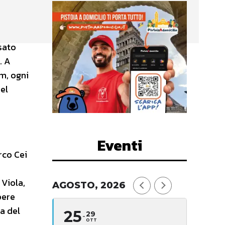
sato
. A
km, ogni
el
Eventi
rco Cei
 Viola,
AGOSTO, 2026
pere
ia del
25
29
OTT