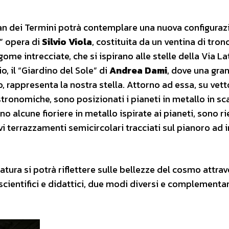
ian dei Termini potrà contemplare una nuova configuraz
e” opera di
Silvio Viola
, costituita da un ventina di tron
me intrecciate, che si ispirano alle stelle della Via La
o, il “Giardino del Sole” di
Andrea Dami
, dove una gra
 rappresenta la nostra stella. Attorno ad essa, su vett
stronomiche, sono posizionati i pianeti in metallo in sc
ino alcune fioriere in metallo ispirate ai pianeti, sono r
i terrazzamenti semicircolari tracciati sul pianoro ad 
a si potrà riflettere sulle bellezze del cosmo attrave
 scientifici e didattici, due modi diversi e complementar