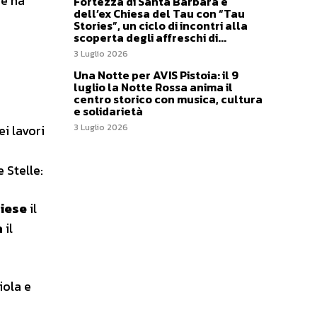
 e ha
Fortezza di Santa Barbara e
dell’ex Chiesa del Tau con “Tau
Stories”, un ciclo di incontri alla
scoperta degli affreschi di...
3 Luglio 2026
Una Notte per AVIS Pistoia: il 9
luglio la Notte Rossa anima il
centro storico con musica, cultura
e solidarietà
3 Luglio 2026
i lavori
 Stelle:
oiese
il
a
il
iola e