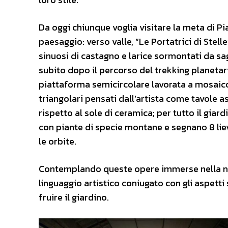
Da oggi chiunque voglia visitare la meta di P
paesaggio: verso valle, “Le Portatrici di Stell
sinuosi di castagno e larice sormontati da sago
subito dopo il percorso del trekking planetari
piattaforma semicircolare lavorata a mosaico,
triangolari pensati dall’artista come tavole a
rispetto al sole di ceramica; per tutto il giard
con piante di specie montane e segnano 8 liev
le orbite.
Contemplando queste opere immerse nella natur
linguaggio artistico coniugato con gli aspetti
fruire il giardino.