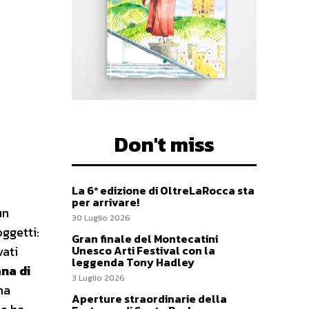
Don't miss
La 6ª edizione di OltreLaRocca sta
per arrivare!
un
30 Luglio 2026
oggetti:
Gran finale del Montecatini
Unesco Arti Festival con la
vati
leggenda Tony Hadley
ana di
3 Luglio 2026
na
Aperture straordinarie della