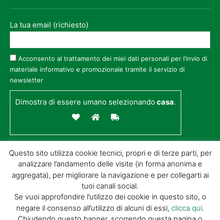
La tua email (richiesto)
Acconsento al trattamento dei miei dati personali per l’invio di
materiale informativo e promozionale tramite il servizio di
newsletter
Dimostra di essere umano selezionando
casa
.
Questo sito utilizza cookie tecnici, propri e di terze parti, per
analizzare l’andamento delle visite (in forma anonima e
aggregata), per migliorare la navigazione e per collegarti ai
tuoi canali social.
Se vuoi approfondire l’utilizzo dei cookie in questo sito, o
negare il consenso all’utilizzo di alcuni di essi,
clicca qui
.
© GIORGIO TESI EDITRICE S.R.L. | P.IVA
Chiudendo questo banner, scorrendo questa pagina o