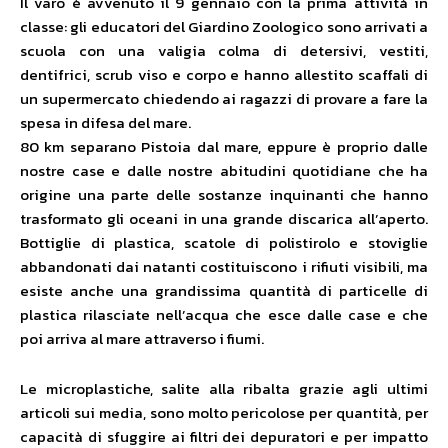
Il varo è avvenuto il 9 gennaio con la prima attività in
classe: gli educatori del Giardino Zoologico sono arrivati a
scuola con una valigia colma di detersivi, vestiti,
dentifrici, scrub viso e corpo e hanno allestito scaffali di
un supermercato chiedendo ai ragazzi di provare a fare la
spesa in difesa del mare.
80 km separano Pistoia dal mare, eppure è proprio dalle
nostre case e dalle nostre abitudini quotidiane che ha
origine una parte delle sostanze inquinanti che hanno
trasformato gli oceani in una grande discarica all’aperto.
Bottiglie di plastica, scatole di polistirolo e stoviglie
abbandonati dai natanti costituiscono i rifiuti visibili, ma
esiste anche una grandissima quantità di particelle di
plastica rilasciate nell’acqua che esce dalle case e che
poi arriva al mare attraverso i fiumi.
Le microplastiche, salite alla ribalta grazie agli ultimi
articoli sui media, sono molto pericolose per quantità, per
capacità di sfuggire ai filtri dei depuratori e per impatto