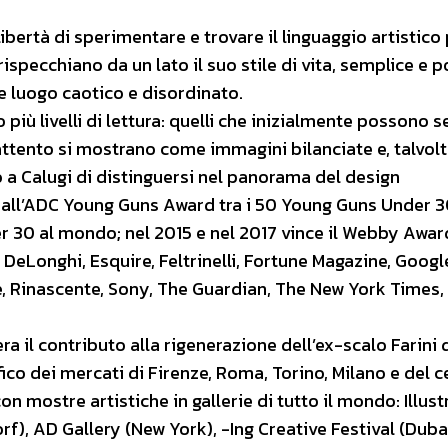
bertà di sperimentare e trovare il linguaggio artistico 
 rispecchiano da un lato il suo stile di vita, semplice e p
e luogo caotico e disordinato.
 più livelli di lettura: quelli che inizialmente possono
ttento si mostrano come immagini bilanciate e, talvolt
 a Calugi di distinguersi nel panorama del design
all’ADC Young Guns Award tra i 50 Young Guns Under 3
er 30 al mondo; nel 2015 e nel 2017 vince il Webby Awar
 DeLonghi, Esquire, Feltrinelli, Fortune Magazine, Googl
e, Rinascente, Sony, The Guardian, The New York Times, 
ra il contributo alla rigenerazione dell’ex-scalo Farini 
fico dei mercati di Firenze, Roma, Torino, Milano e del 
n mostre artistiche in gallerie di tutto il mondo: Illust
rf), AD Gallery (New York), -Ing Creative Festival (Dubai