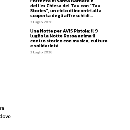
Fortezza di Santa Barbara e
dell’ex Chiesa del Tau con “Tau
Stories”, un ciclo di incontri alla
scoperta degli affreschi di...
3 Luglio 2026
Una Notte per AVIS Pistoia: il 9
luglio la Notte Rossa anima il
centro storico con musica, cultura
e solidarietà
3 Luglio 2026
ra.
 dove