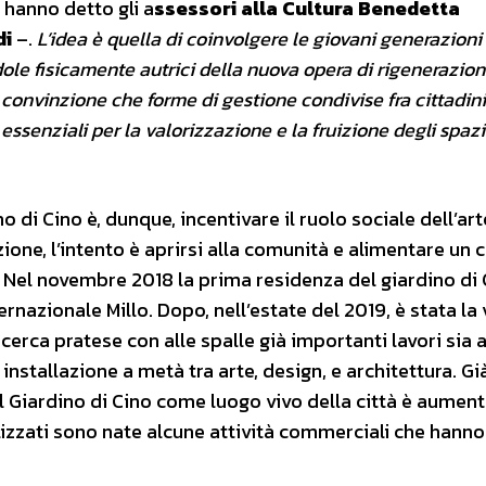
 hanno detto gli a
ssessori alla Cultura Benedetta
di
–.
L’idea è quella di coinvolgere le giovani generazioni 
dole fisicamente autrici della nuova opera di rigenerazion
 convinzione che forme di gestione condivise fra cittadini
ssenziali per la valorizzazione e la fruizione degli spazi
 di Cino è, dunque, incentivare il ruolo sociale dell’art
ne, l’intento è aprirsi alla comunità e alimentare un 
 Nel novembre 2018 la prima residenza del giardino di 
ernazionale Millo. Dopo, nell’estate del 2019, è stata la 
cerca pratese con alle spalle già importanti lavori sia a 
 installazione a metà tra arte, design, e architettura. G
 Il Giardino di Cino come luogo vivo della città è aumen
lizzati sono nate alcune attività commerciali che hanno