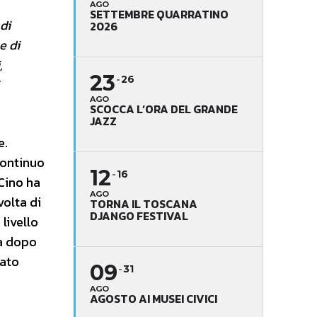
AGO
SETTEMBRE QUARRATINO
di
2026
e di
,
23
26
AGO
SCOCCA L’ORA DEL GRANDE
JAZZ
e.
continuo
12
16
Cino ha
AGO
volta di
TORNA IL TOSCANA
DJANGO FESTIVAL
livello
ià dopo
tato
09
31
AGO
AGOSTO AI MUSEI CIVICI