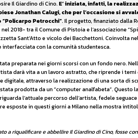
ire Il Giardino di Cino.
E’ iniziata, infatti, la realizza
oiese Jonathan Calugi, che per l’occasione si avval
co “Policarpo Petrocchi”
. Il progetto, finanziato dalla 
nel 2018- tra il Comune di Pistoia e l’associazione “Spi
iazzetta Sant’Atto e vicolo dei Bacchettoni. Coinvolta ne
è interfacciata con la comunità studentesca.
stata preparata nei giorni scorsi con un fondo nero. Nell
rtista darà vita a un lavoro astratto, che riprende i temi
e digitale, attraverso la realizzazione di una sorta di sc
e stata prodotta da un “computer analfabeta”. Questo l
 riguarda l’attuale percorso dell’artista, fedele seguace
e esposte in questi giorni a Milano nella mostra intito
o a riqualificare e abbellire Il Giardino di Cino, fosse co