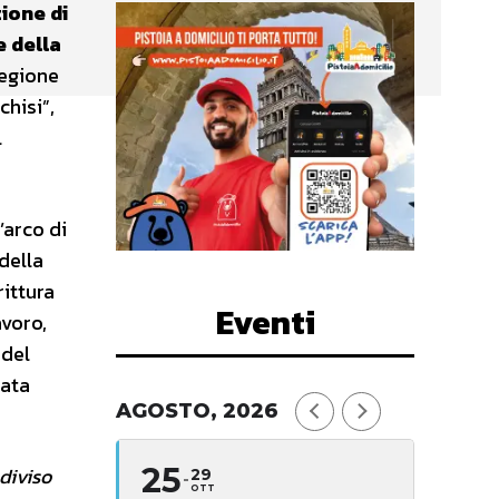
zione di
e della
Regione
chisi”,
l
’arco di
 della
rittura
Eventi
avoro,
 del
lata
AGOSTO, 2026
25
ndiviso
29
OTT