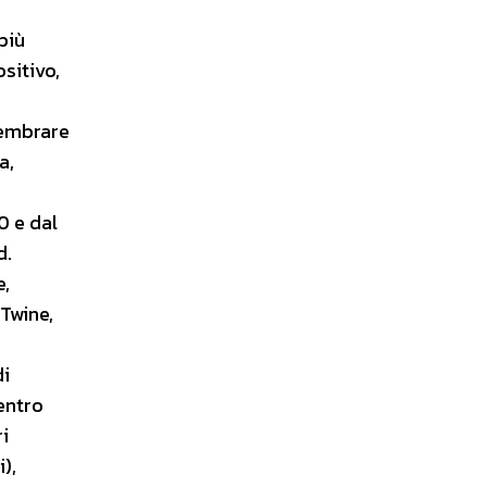
più
ositivo,
 sembrare
a,
0 e dal
d.
e,
Twine,
di
centro
ri
),