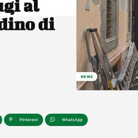
gi al
dino di
NEWS
Pinterest
WhatsApp