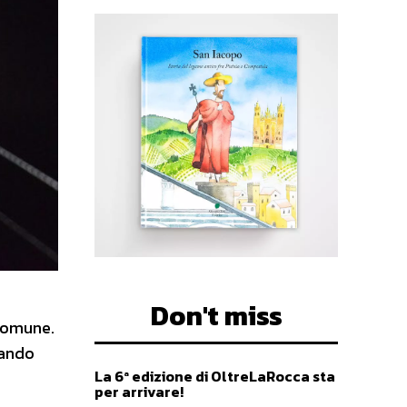
Don't miss
 Comune.
mando
La 6ª edizione di OltreLaRocca sta
per arrivare!