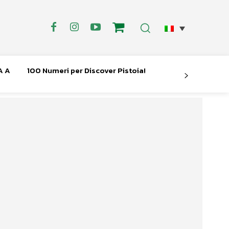
A A
100 Numeri per Discover Pistoia!