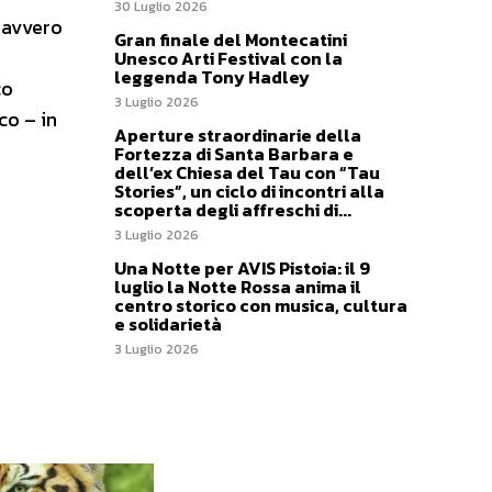
30 Luglio 2026
davvero
Gran finale del Montecatini
Unesco Arti Festival con la
leggenda Tony Hadley
co
3 Luglio 2026
co – in
Aperture straordinarie della
Fortezza di Santa Barbara e
dell’ex Chiesa del Tau con “Tau
Stories”, un ciclo di incontri alla
scoperta degli affreschi di...
3 Luglio 2026
Una Notte per AVIS Pistoia: il 9
luglio la Notte Rossa anima il
centro storico con musica, cultura
e solidarietà
3 Luglio 2026