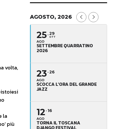
AGOSTO, 2026
25
29
OTT
AGO
SETTEMBRE QUARRATINO
2026
a volta,
23
26
AGO
SCOCCA L’ORA DEL GRANDE
JAZZ
istoiesi
mo
12
16
e la
AGO
TORNA IL TOSCANA
po’ più
DJANGO FESTIVAL