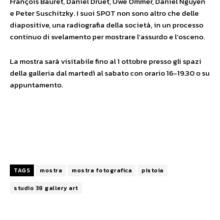
François Bauret, Daniel Druet, Uwe Ommer, Daniel Nguyen
e Peter Suschitzky. I suoi SPOT non sono altro che delle
diapositive, una radiografia della società, in un processo
continuo di svelamento per mostrare l’assurdo e l’osceno.
La mostra sarà visitabile fino al 1 ottobre presso gli spazi
della galleria dal martedì al sabato con orario 16-19.30 o su
appuntamento.
TAGS
mostra
mostra fotografica
pistoia
studio 38 gallery art