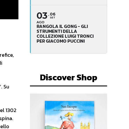
03
06
SET
AGO
RANGOLA IL GONG - GLI
STRUMENTI DELLA
COLLEZIONE LUIGI TRONCI
PER GIACOMO PUCCINI
refice,
di
Discover Shop
”. Su
del 1302
spina.
tello