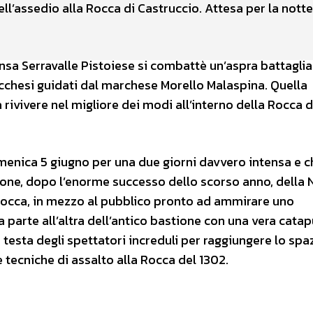
l’assedio alla Rocca di Castruccio. Attesa per la notte
ansa Serravalle Pistoiese si combattè un’aspra battaglia
i lucchesi guidati dal marchese Morello Malaspina. Quella
 rivivere nel migliore dei modi all’interno della Rocca d
enica 5 giugno per una due giorni davvero intensa e c
izione, dopo l’enorme successo dello scorso anno, della 
 Rocca, in mezzo al pubblico pronto ad ammirare uno
 parte all’altra dell’antico bastione con una vera catap
testa degli spettatori increduli per raggiungere lo spa
 tecniche di assalto alla Rocca del 1302.