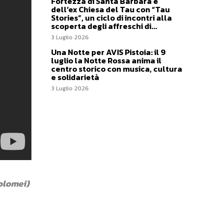
Fortezza di Santa Barbara e
dell’ex Chiesa del Tau con “Tau
Stories”, un ciclo di incontri alla
scoperta degli affreschi di...
3 Luglio 2026
Una Notte per AVIS Pistoia: il 9
luglio la Notte Rossa anima il
centro storico con musica, cultura
e solidarietà
3 Luglio 2026
tolomei)