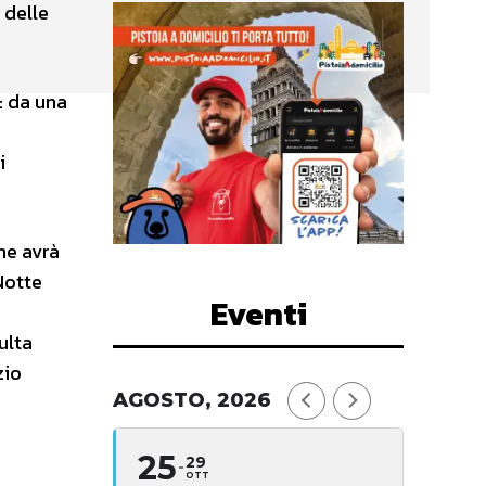
 delle
: da una
i
he avrà
Notte
Eventi
ulta
zio
AGOSTO, 2026
25
29
OTT