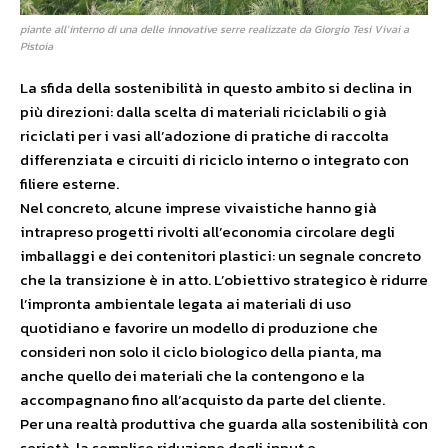
piante all’interno di una delle innovative serre realizzate da Giorgio Tesi Vivai a
Pistoia
La sfida della sostenibilità in questo ambito si declina in
più direzioni: dalla scelta di materiali riciclabili o già
riciclati per i vasi all’adozione di pratiche di raccolta
differenziata e circuiti di riciclo interno o integrato con
filiere esterne.
Nel concreto, alcune imprese vivaistiche hanno già
intrapreso progetti rivolti all’economia circolare degli
imballaggi e dei contenitori plastici: un segnale concreto
che la transizione è in atto. L’obiettivo strategico è ridurre
l’impronta ambientale legata ai materiali di uso
quotidiano e favorire un modello di produzione che
consideri non solo il ciclo biologico della pianta, ma
anche quello dei materiali che la contengono e la
accompagnano fino all’acquisto da parte del cliente.
Per una realtà produttiva che guarda alla sostenibilità con
serietà, la semplice riduzione degli input e