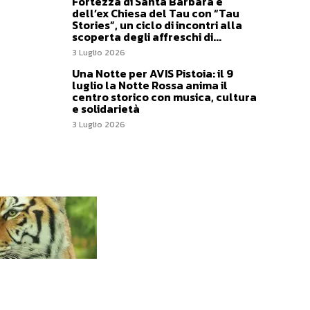
Fortezza di Santa Barbara e
dell’ex Chiesa del Tau con “Tau
Stories”, un ciclo di incontri alla
scoperta degli affreschi di...
3 Luglio 2026
Una Notte per AVIS Pistoia: il 9
luglio la Notte Rossa anima il
centro storico con musica, cultura
e solidarietà
3 Luglio 2026