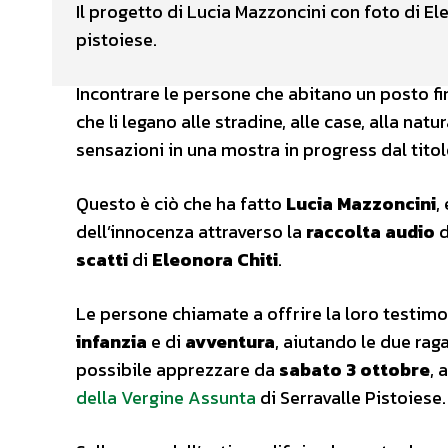
Il progetto di Lucia Mazzoncini con foto di El
pistoiese.
Incontrare le persone che abitano un posto fin
che li legano alle stradine, alle case, alla na
sensazioni in una mostra in progress dal tito
Questo è ciò che ha fatto
Lucia Mazzoncini
,
dell’innocenza attraverso la
raccolta audio
d
scatti
di
Eleonora Chiti
.
Le persone chiamate a offrire la loro testim
infanzia
e di
avventura
, aiutando le due rag
possibile apprezzare da
sabato 3 ottobre
, 
della Vergine Assunta
di Serravalle Pistoiese.