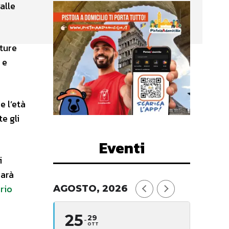
alle
nture
 e
e l’età
e gli
Eventi
i
sarà
rio
AGOSTO, 2026
25
29
OTT