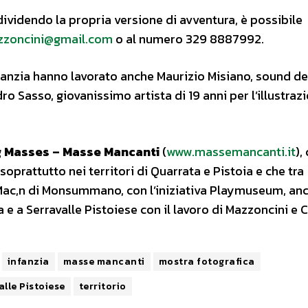
ividendo la propria versione di avventura, è possibile
zzoncini@gmail.com
o al numero 329 8887992.
nfanzia hanno lavorato anche Maurizio Misiano, sound de
o Sasso, giovanissimo artista di 19 anni per l’illustraz
g Masses – Masse Mancanti
(
www.massemancanti.it
),
 soprattutto nei territori di Quarrata e Pistoia e che tra
ac,n di Monsummano, con l’iniziativa Playmuseum, an
 e a Serravalle Pistoiese con il lavoro di Mazzoncini e C
infanzia
masse mancanti
mostra fotografica
alle Pistoiese
territorio