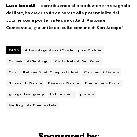
Luca Iozzelli
– contribuendo alla traduzione in spagnolo
del libro, ha creduto fin da subito alla potenzialità del
volume come ponte fra le due città di Pistoia e
Compostela, già unite dal culto comune di San Jacopo”.
TAGS
Altare Argenteo di San Iacopo a Pistoia
Cammino di Santiago
Cattedrale di San Zeno
Centro Italiano Studi Compostellani
Comune di Pistoia
Diocesi di Pistoia
Discover Pistoia
Fondazione Caript
giorgio tesi group
In toscana.it
pistoia
Santiago de Compostela
Sponsored by: