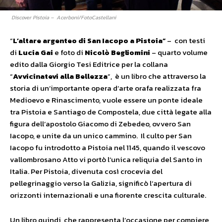
Discover Pistoia – Acerboni/FotoCastellani
“
L’altare argenteo di San Iacopo a Pistoia”
– con testi
di
Lucia Gai
e foto di
Nicolò Begliomini
– quarto volume
edito dalla Giorgio Tesi Editrice per la collana
“
Avvicinatevi alla Bellezza
”, è un libro che attraverso la
storia di un’importante opera d’arte orafa realizzata fra
Medioevo e Rinascimento, vuole essere un ponte ideale
tra Pistoia e Santiago de Compostela, due città legate alla
figura dell’apostolo Giacomo di Zebedeo, ovvero San
Iacopo, e unite da un unico cammino. Il culto per San
Iacopo fu introdotto a Pistoia nel 1145, quando il vescovo
vallombrosano Atto vi portò l’unica reliquia del Santo in
Italia. Per Pistoia, divenuta così crocevia del
pellegrinaggio verso la Galizia, significò l’apertura di
orizzonti internazionali e una fiorente crescita culturale.
Un libro quindi, che rappresenta l’occasione per compiere