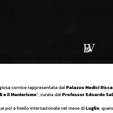
igiosa cornice rappresentata dal
Palazzo Medici Riccar
li e il Manierismo
”, curata dal
Professor Edoardo Sal
ue poi a livello internazionale nel mese di
Luglio
, quan