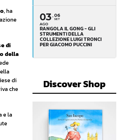
ro
, ha
03
06
mazione
SET
AGO
RANGOLA IL GONG - GLI
STRUMENTI DELLA
COLLEZIONE LUIGI TRONCI
PER GIACOMO PUCCINI
se di
o della
sede
ella
iese di
Discover Shop
siva che
 e la
ute