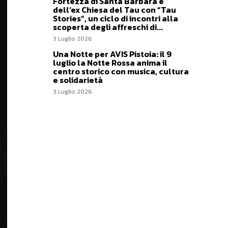
Fortezza di Santa Barbara e
dell’ex Chiesa del Tau con “Tau
Stories”, un ciclo di incontri alla
scoperta degli affreschi di...
3 Luglio 2026
Una Notte per AVIS Pistoia: il 9
luglio la Notte Rossa anima il
centro storico con musica, cultura
e solidarietà
3 Luglio 2026