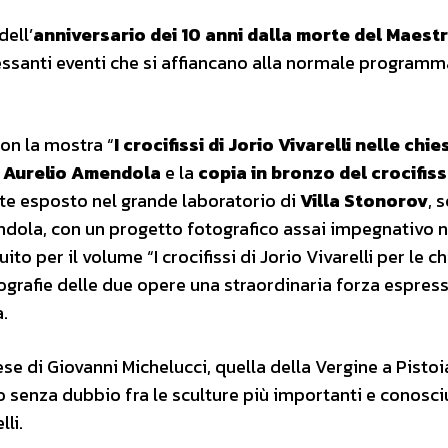
dell’
anniversario dei 10 anni dalla morte del Maest
ressanti eventi che si affiancano alla normale program
 con la mostra “
I crocifissi di Jorio Vivarelli nelle chie
i
Aurelio Amendola
e la
copia in bronzo del crocifiss
e esposto nel grande laboratorio di
Villa Stonorov
, 
ndola, con un progetto fotografico assai impegnativo n
 per il volume “I crocifissi di Jorio Vivarelli per le ch
ografie delle due opere una straordinaria forza espres
.
se di Giovanni Michelucci, quella della Vergine a Pistoia
 senza dubbio fra le sculture più importanti e conosci
lli.