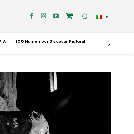
A A
100 Numeri per Discover Pistoia!