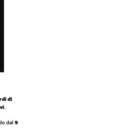
di di
vi
.
do dal
9