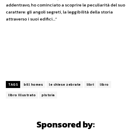
addentravo, ho cominciato a scoprire le peculiarità del suo
carattere: gli angoli segreti, la leggibilità della storia
attraverso i suoi edifici…”
TAGS
bill homes
le chiese zebrate
libri
libro
libro illustrato
pistoia
Sponsored by: