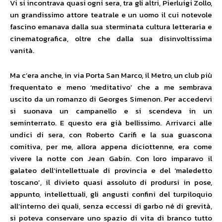
Vi si incontrava quasi ogni sera, tra gli altri, Pierluigi Zollo,
un grandissimo attore teatrale e un uomo il cui notevole
fascino emanava dalla sua sterminata cultura letteraria e
cinematografica, oltre che dalla sua disinvoltissima
vanità.
Ma c’era anche, in via Porta San Marco, il Metro, un club più
frequentato e meno ‘meditativo’ che a me sembrava
uscito da un romanzo di Georges Simenon. Per accedervi
si suonava un campanello e si scendeva in un
seminterrato. E questo era già bellissimo. Arrivarci alle
undici di sera, con Roberto Carifi e la sua guascona
comitiva, per me, allora appena diciottenne, era come
vivere la notte con Jean Gabin. Con loro imparavo il
galateo dell’intellettuale di provincia e del ‘maledetto
toscano’, il divieto quasi assoluto di prodursi in pose,
appunto, intellettuali, gli angusti confini del turpiloquio
all’interno dei quali, senza eccessi di garbo né di grevità,
si poteva conservare uno spazio di vita di branco tutto