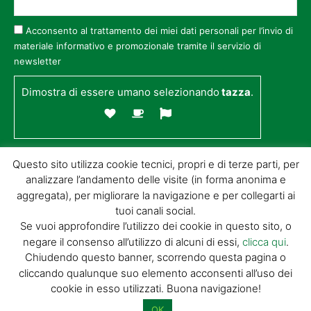
Acconsento al trattamento dei miei dati personali per l’invio di
materiale informativo e promozionale tramite il servizio di
newsletter
Dimostra di essere umano selezionando
tazza
.
Questo sito utilizza cookie tecnici, propri e di terze parti, per
analizzare l’andamento delle visite (in forma anonima e
aggregata), per migliorare la navigazione e per collegarti ai
tuoi canali social.
Se vuoi approfondire l’utilizzo dei cookie in questo sito, o
negare il consenso all’utilizzo di alcuni di essi,
clicca qui
.
© GIORGIO TESI EDITRICE S.R.L. | P.IVA
Chiudendo questo banner, scorrendo questa pagina o
01732650476 | VIA DI BADIA 14 – 51100 LOC.
cliccando qualunque suo elemento acconsenti all’uso dei
BOTTEGONE (PISTOIA) |
POWERED BY
ALLYMIND
cookie in esso utilizzati. Buona navigazione!
Privacy Policy
|
Cookie Policy
|
Condizioni
di vendita
|
Site Map
OK