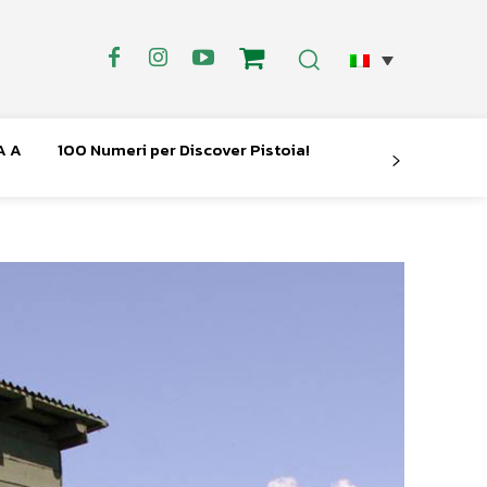
A A
100 Numeri per Discover Pistoia!