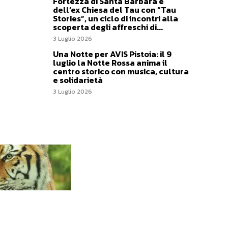
Fortezza di Santa Barbara e
dell’ex Chiesa del Tau con “Tau
Stories”, un ciclo di incontri alla
scoperta degli affreschi di...
3 Luglio 2026
Una Notte per AVIS Pistoia: il 9
luglio la Notte Rossa anima il
centro storico con musica, cultura
e solidarietà
3 Luglio 2026