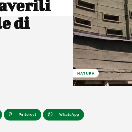
averili
e di
NATURA
Pinterest
WhatsApp