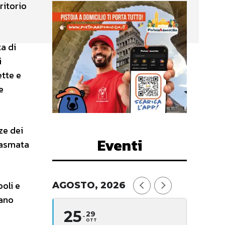
ritorio
a di
i
tte e
e
ze dei
Eventi
plasmata
oli e
AGOSTO, 2026
iano
25
29
OTT