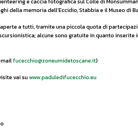
enteering e caccia fotografica sul Colle di Monsumman
luoghi della memoria dell’Eccidio, Stabbia e il Museo di B
aperte a tutti, tramite una piccola quota di partecipazi
rsionistica; alcune sono gratuite in quanto inserite i
.
-mail
fucecchio@zoneumidetoscane.it
)
isite vai su
www.paduledifucecchio.eu
io