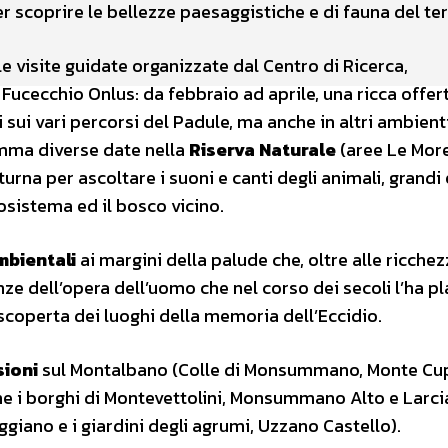
 scoprire le bellezze paesaggistiche e di fauna del ter
le visite guidate organizzate dal Centro di Ricerca,
cecchio Onlus: da febbraio ad aprile, una ricca offert
 sui vari percorsi del Padule, ma anche in altri ambient
amma diverse date nella
Riserva Naturale
(aree Le More
urna per ascoltare i suoni e canti degli animali, grandi 
osistema ed il bosco vicino.
mbientali
ai margini della palude che, oltre alle ricchez
ze dell’opera dell’uomo che nel corso dei secoli l’ha 
a scoperta dei luoghi della memoria dell’Eccidio.
ioni
sul Montalbano (Colle di Monsummano, Monte Cup
che i borghi di Montevettolini, Monsummano Alto e Larc
uggiano e i giardini degli agrumi, Uzzano Castello).