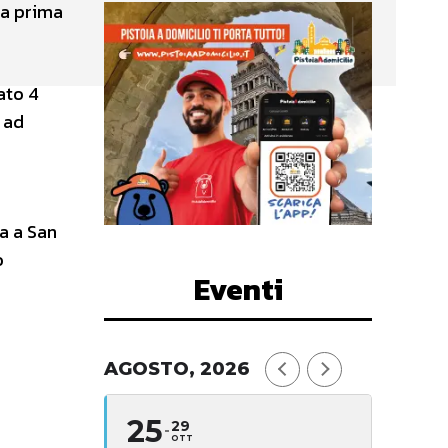
la prima
ato 4
 ad
a a San
o
Eventi
AGOSTO, 2026
25
29
OTT