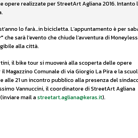
le opere realizzate per StreetArt Agliana 2016. Intanto 
a.
est’anno lo farà…in bicicletta. L’appuntamento è per sab
r”
che sarà l’evento che chiude l’avventura di Moneyless
ibile alla città.
tini, il bike tour si muoverà alla scoperta delle opere
il Magazzino Comunale di via Giorgio La Pira e la scuol
ire alle 21 un incontro pubblico alla presenza del sindac
ssimo Vannuccini, il coordinatore di StreetArt Agliana
(inviare mail a
streetart.agliana@keras.it
).