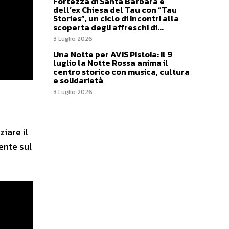
Fortezza di Santa Barbara e
dell’ex Chiesa del Tau con “Tau
Stories”, un ciclo di incontri alla
scoperta degli affreschi di...
3 Luglio 2026
Una Notte per AVIS Pistoia: il 9
luglio la Notte Rossa anima il
centro storico con musica, cultura
e solidarietà
3 Luglio 2026
ziare il
ente sul