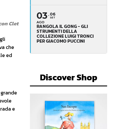
03
06
SET
con Clet
AGO
RANGOLA IL GONG - GLI
STRUMENTI DELLA
COLLEZIONE LUIGI TRONCI
gli
PER GIACOMO PUCCINI
va che
lle ed
Discover Shop
l grande
evole
trada e