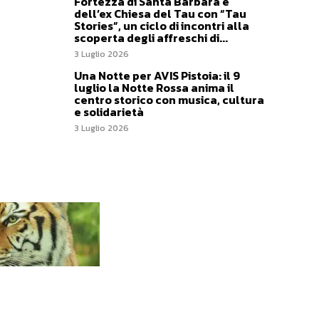
Fortezza di Santa Barbara e
dell’ex Chiesa del Tau con “Tau
Stories”, un ciclo di incontri alla
scoperta degli affreschi di...
3 Luglio 2026
Una Notte per AVIS Pistoia: il 9
luglio la Notte Rossa anima il
centro storico con musica, cultura
e solidarietà
3 Luglio 2026