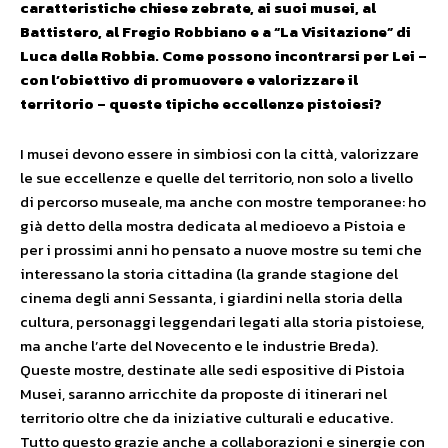
caratteristiche chiese zebrate, ai suoi musei, al
Battistero, al Fregio Robbiano e a “La Visitazione” di
Luca della Robbia. Come possono incontrarsi per Lei –
con l’obiettivo di promuovere e valorizzare il
territorio – queste tipiche eccellenze pistoiesi?
I musei devono essere in simbiosi con la città, valorizzare
le sue eccellenze e quelle del territorio, non solo a livello
di percorso museale, ma anche con mostre temporanee: ho
già detto della mostra dedicata al medioevo a Pistoia e
per i prossimi anni ho pensato a nuove mostre su temi che
interessano la storia cittadina (la grande stagione del
cinema degli anni Sessanta, i giardini nella storia della
cultura, personaggi leggendari legati alla storia pistoiese,
ma anche l’arte del Novecento e le industrie Breda).
Queste mostre, destinate alle sedi espositive di Pistoia
Musei, saranno arricchite da proposte di itinerari nel
territorio oltre che da iniziative culturali e educative.
Tutto questo grazie anche a collaborazioni e sinergie con