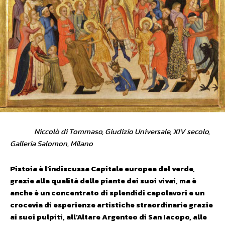
Niccolò di Tommaso, Giudizio Universale, XIV secolo,
Galleria Salomon, Milano
Pistoia è l’indiscussa Capitale europea del verde,
grazie alla qualità delle piante dei suoi vivai, ma è
anche è un concentrato di splendidi capolavori e un
crocevia di esperienze artistiche straordinarie grazie
ai suoi pulpiti, all’Altare Argenteo di San Iacopo, alle